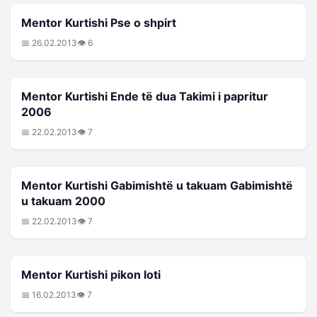
MENTOR KURTISHI
Mentor Kurtishi Pse o shpirt
📅 26.02.2013
👁 6
MENTOR KURTISHI
Mentor Kurtishi Ende të dua Takimi i papritur
2006
📅 22.02.2013
👁 7
MENTOR KURTISHI
Mentor Kurtishi Gabimishtë u takuam Gabimishtë
u takuam 2000
📅 22.02.2013
👁 7
MENTOR KURTISHI
Mentor Kurtishi pikon loti
📅 16.02.2013
👁 7