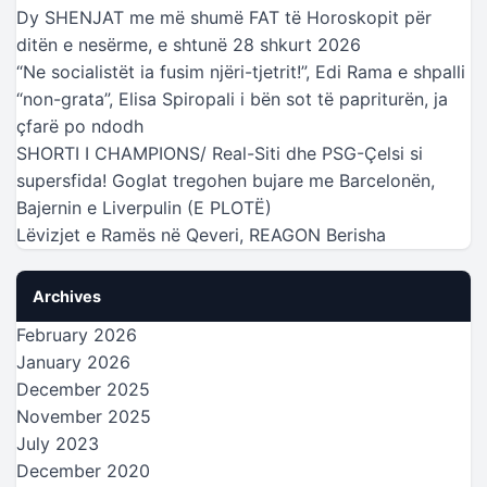
Dy SHENJAT me më shumë FAT të Horoskopit për
ditën e nesërme, e shtunë 28 shkurt 2026
“Ne socialistët ia fusim njëri-tjetrit!”, Edi Rama e shpalli
“non-grata”, Elisa Spiropali i bën sot të papriturën, ja
çfarë po ndodh
SHORTI I CHAMPIONS/ Real-Siti dhe PSG-Çelsi si
supersfida! Goglat tregohen bujare me Barcelonën,
Bajernin e Liverpulin (E PLOTË)
Lëvizjet e Ramës në Qeveri, REAGON Berisha
Archives
February 2026
January 2026
December 2025
November 2025
July 2023
December 2020