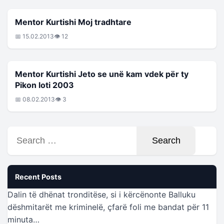
MENTOR KURTISHI
Mentor Kurtishi Moj tradhtare
📅 15.02.2013
👁 12
MENTOR KURTISHI
Mentor Kurtishi Jeto se unë kam vdek për ty
Pikon loti 2003
📅 08.02.2013
👁 3
Search
for:
Recent Posts
Dalin të dhënat tronditëse, si i kërcënonte Balluku
dëshmitarët me kriminelë, çfarë foli me bandat për 11
minuta…