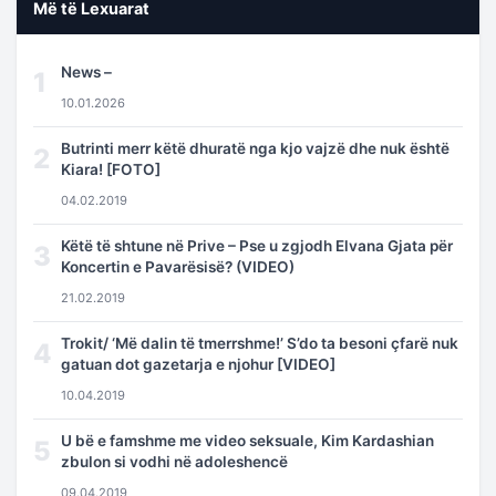
Më të Lexuarat
News –
1
10.01.2026
Butrinti merr këtë dhuratë nga kjo vajzë dhe nuk është
2
Kiara! [FOTO]
04.02.2019
Këtë të shtune në Prive – Pse u zgjodh Elvana Gjata për
3
Koncertin e Pavarësisë? (VIDEO)
21.02.2019
Trokit/ ‘Më dalin të tmerrshme!’ S’do ta besoni çfarë nuk
4
gatuan dot gazetarja e njohur [VIDEO]
10.04.2019
U bë e famshme me video seksuale, Kim Kardashian
5
zbulon si vodhi në adoleshencë
09.04.2019