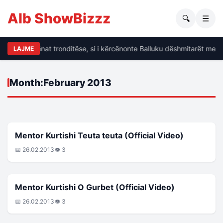
Alb ShowBizzz
🔍
☰
Dalin të dhënat tronditëse, si i kërcënonte Balluku dëshmitarët me k
LAJME
Month:
February 2013
MENTOR KURTISHI
Mentor Kurtishi Teuta teuta (Official Video)
📅 26.02.2013
👁 3
MENTOR KURTISHI
Mentor Kurtishi O Gurbet (Official Video)
📅 26.02.2013
👁 3