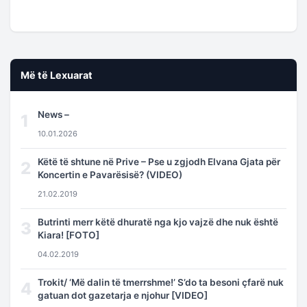
Më të Lexuarat
News –
1
10.01.2026
Këtë të shtune në Prive – Pse u zgjodh Elvana Gjata për
2
Koncertin e Pavarësisë? (VIDEO)
21.02.2019
Butrinti merr këtë dhuratë nga kjo vajzë dhe nuk është
3
Kiara! [FOTO]
04.02.2019
Trokit/ ‘Më dalin të tmerrshme!’ S’do ta besoni çfarë nuk
4
gatuan dot gazetarja e njohur [VIDEO]