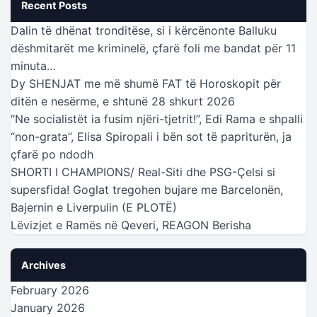
Recent Posts
Dalin të dhënat tronditëse, si i kërcënonte Balluku
dëshmitarët me kriminelë, çfarë foli me bandat për 11
minuta…
Dy SHENJAT me më shumë FAT të Horoskopit për
ditën e nesërme, e shtunë 28 shkurt 2026
“Ne socialistët ia fusim njëri-tjetrit!”, Edi Rama e shpalli
“non-grata”, Elisa Spiropali i bën sot të papriturën, ja
çfarë po ndodh
SHORTI I CHAMPIONS/ Real-Siti dhe PSG-Çelsi si
supersfida! Goglat tregohen bujare me Barcelonën,
Bajernin e Liverpulin (E PLOTË)
Lëvizjet e Ramës në Qeveri, REAGON Berisha
Archives
February 2026
January 2026