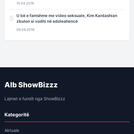
10.04.2019
U bë e famshme me video seksuale, Kim Kardashian
5
zbulon si vodhi në adoleshencë
09.04.2019
Alb ShowBizzz
Lajmet e fundit nga ShowBizzz
Kategoritë
Aktuale