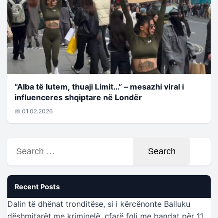
“Alba të lutem, thuaji Limit…” – mesazhi viral i
influenceres shqiptare në Londër
📅 01.02.2026
Search
for:
Recent Posts
Dalin të dhënat tronditëse, si i kërcënonte Balluku
dëshmitarët me kriminelë, çfarë foli me bandat për 11