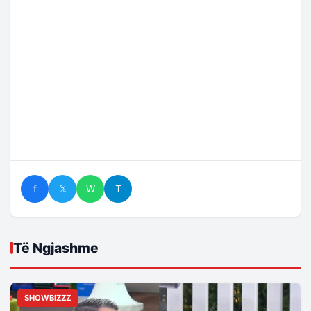
f
𝕏
W
T
Të Ngjashme
SHOWBIZZZ