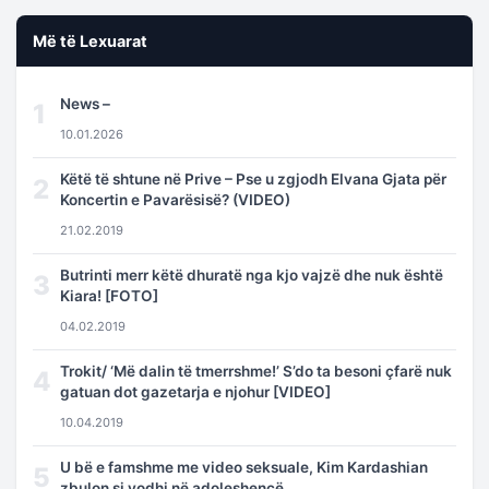
Më të Lexuarat
News –
1
10.01.2026
Këtë të shtune në Prive – Pse u zgjodh Elvana Gjata për
2
Koncertin e Pavarësisë? (VIDEO)
21.02.2019
Butrinti merr këtë dhuratë nga kjo vajzë dhe nuk është
3
Kiara! [FOTO]
04.02.2019
Trokit/ ‘Më dalin të tmerrshme!’ S’do ta besoni çfarë nuk
4
gatuan dot gazetarja e njohur [VIDEO]
10.04.2019
U bë e famshme me video seksuale, Kim Kardashian
5
zbulon si vodhi në adoleshencë