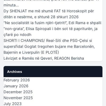
minuta…
Dy SHENJAT me më shumë FAT të Horoskopit për
ditën e nesërme, e shtunë 28 shkurt 2026
“Ne socialistët ia fusim njëri-tjetrit!”, Edi Rama e shpalli
“non-grata”, Elisa Spiropali i bën sot të papriturën, ja
çfarë po ndodh
SHORTI I CHAMPIONS/ Real-Siti dhe PSG-Çelsi si
supersfida! Goglat tregohen bujare me Barcelonën,
Bajernin e Liverpulin (E PLOTË)
Lëvizjet e Ramës në Qeveri, REAGON Berisha
Archives
February 2026
January 2026
December 2025
November 2025
July 2023