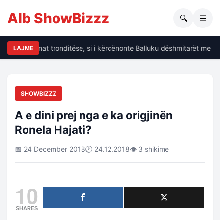
Alb ShowBizzz
🔍
☰
Dalin të dhënat tronditëse, si i kërcënonte Balluku dëshmitarët me kr
LAJME
SHOWBIZZZ
A e dini prej nga e ka origjinën
Ronela Hajati?
📅 24 December 2018
🕐 24.12.2018
👁 3 shikime
10
SHARES