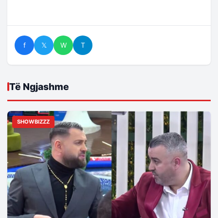
f
𝕏
W
T
Të Ngjashme
SHOWBIZZZ