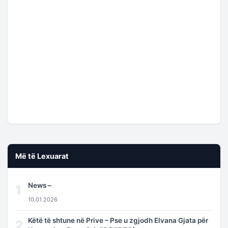
Më të Lexuarat
News –
1
10.01.2026
Këtë të shtune në Prive – Pse u zgjodh Elvana Gjata për
2