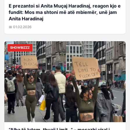
E prezantoi si Anita Muçaj Haradinaj, reagon kjo e
fundit: Mos ma shtoni më atë mbiemër, unë jam
Anita Haradinaj
📅 01.02.2026
SHOWBIZZZ
“Alba të lutem, thuaji Limit…” – mesazhi viral i