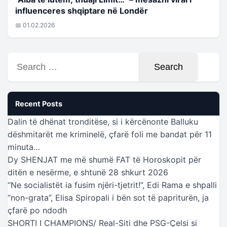
influenceres shqiptare në Londër
📅 01.02.2026
Search
for:
Recent Posts
Dalin të dhënat tronditëse, si i kërcënonte Balluku
dëshmitarët me kriminelë, çfarë foli me bandat për 11
minuta…
Dy SHENJAT me më shumë FAT të Horoskopit për
ditën e nesërme, e shtunë 28 shkurt 2026
“Ne socialistët ia fusim njëri-tjetrit!”, Edi Rama e shpalli
“non-grata”, Elisa Spiropali i bën sot të papriturën, ja
çfarë po ndodh
SHORTI I CHAMPIONS/ Real-Siti dhe PSG-Çelsi si