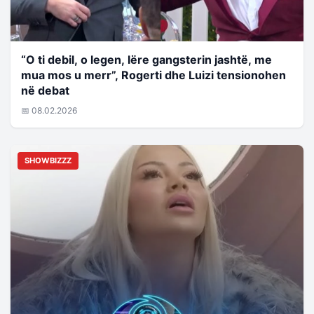
“O ti debil, o legen, lëre gangsterin jashtë, me
mua mos u merr”, Rogerti dhe Luizi tensionohen
në debat
📅 08.02.2026
SHOWBIZZZ