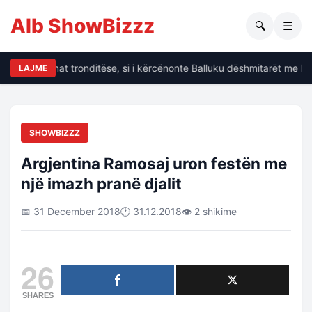
Alb ShowBizzz
🔍
☰
alin të dhënat tronditëse, si i kërcënonte Balluku dëshmitarët me kri
LAJME
SHOWBIZZZ
Argjentina Ramosaj uron festën me
një imazh pranë djalit
📅 31 December 2018
🕐 31.12.2018
👁 2 shikime
26
SHARES