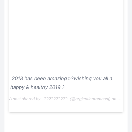
2018 has been amazing✨?wishing you all a
happy & healthy 2019 ?
A post shared by ?????????? (@argjentinaramosaj) on
Dec 31