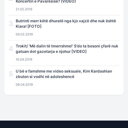
Koncertin e Pavarësisë? (VIDEO)
21.02.2019
Butrinti merr këtë dhuratë nga kjo vajzë dhe nuk është
3
Kiara! [FOTO]
04.02.2019
Trokit/ ‘Më dalin të tmerrshme!’ S’do ta besoni çfarë nuk
4
gatuan dot gazetarja e njohur [VIDEO]
10.04.2019
U bë e famshme me video seksuale, Kim Kardashian
5
zbulon si vodhi në adoleshencë
09.04.2019