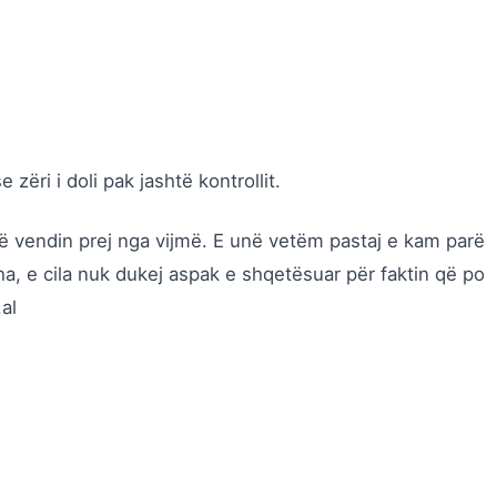
zëri i doli pak jashtë kontrollit.
ë vendin prej nga vijmë. E unë vetëm pastaj e kam parë
a, e cila nuk dukej aspak e shqetësuar për faktin që po
al