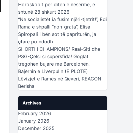
Horoskopit për ditën e nesërme, e
shtunë 28 shkurt 2026
“Ne socialistët ia fusim njëri-tjetrit!”, Edi
Rama e shpalli “non-grata”, Elisa
Spiropali i bën sot të papriturën, ja
çfarë po ndodh
SHORTI I CHAMPIONS/ Real-Siti dhe
PSG-Çelsi si supersfida! Goglat
tregohen bujare me Barcelonën,
Bajernin e Liverpulin (E PLOTË)
Lëvizjet e Ramës në Qeveri, REAGON
Berisha
Archives
February 2026
January 2026
December 2025