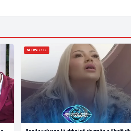
SHOWBIZZZ
me
Benita refuzon të shkoj në dasmën e Klodit d