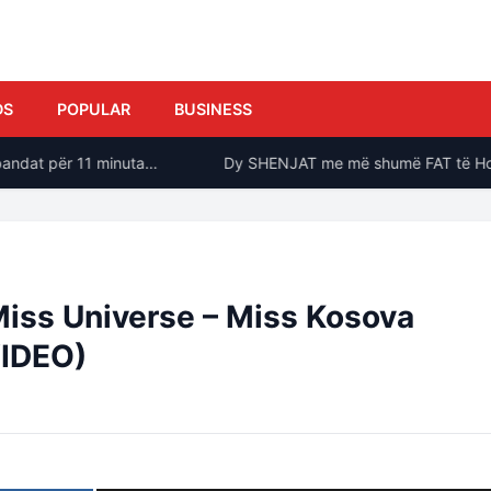
DS
POPULAR
BUSINESS
ndat për 11 minuta…
Dy SHENJAT me më shumë FAT të Horosko
Miss Universe – Miss Kosova
VIDEO)