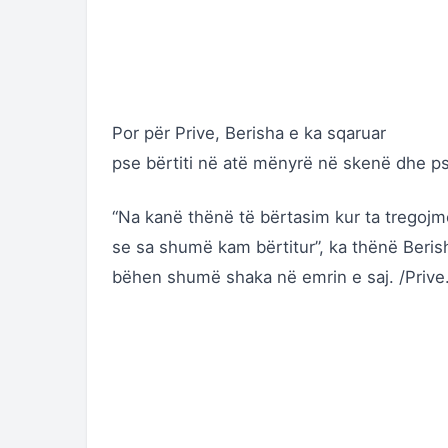
Por për Prive, Berisha e ka sqaruar
pse bërtiti në atë mënyrë në skenë dhe pse 
“Na kanë thënë të bërtasim kur ta tregojm
se sa shumë kam bërtitur”, ka thënë Berish
bëhen shumë shaka në emrin e saj. /Prive.