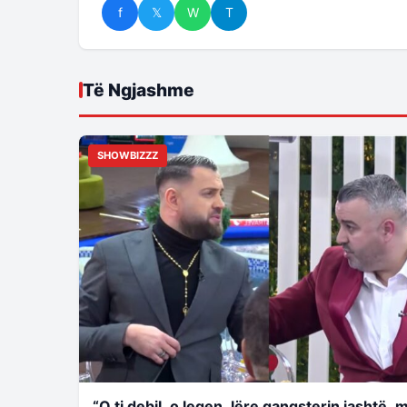
f
𝕏
W
T
Të Ngjashme
SHOWBIZZZ
“O ti debil, o legen, lëre gangsterin jashtë, 