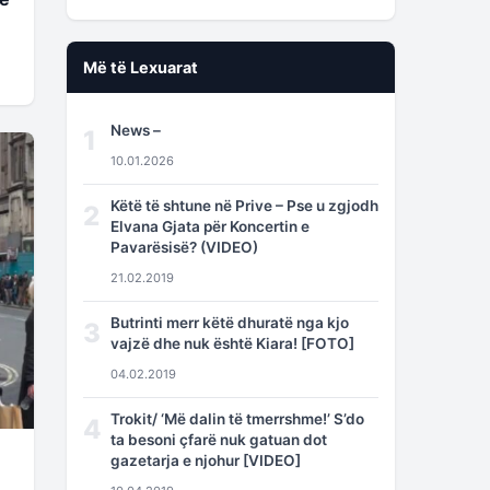
Më të Lexuarat
News –
1
10.01.2026
Këtë të shtune në Prive – Pse u zgjodh
2
Elvana Gjata për Koncertin e
Pavarësisë? (VIDEO)
21.02.2019
Butrinti merr këtë dhuratë nga kjo
3
vajzë dhe nuk është Kiara! [FOTO]
04.02.2019
Trokit/ ‘Më dalin të tmerrshme!’ S’do
4
ta besoni çfarë nuk gatuan dot
gazetarja e njohur [VIDEO]