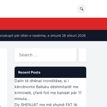
🔍
pit për ditën e nesërme, e shtunë 28 shkurt 2026
“Ne soci
Search
for:
Recent Posts
Dalin të dhënat tronditëse, si i
kërcënonte Balluku dëshmitarët me
kriminelë, çfarë foli me bandat për 11
minuta…
Dy SHENJAT me më shumë FAT të