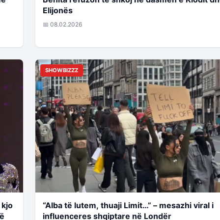
Elijonës
📅 08.02.2026
SHOWBIZZZ
 kjo
“Alba të lutem, thuaji Limit…” – mesazhi viral i
në
influenceres shqiptare në Londër