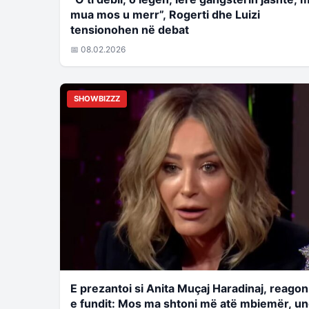
mua mos u merr”, Rogerti dhe Luizi
tensionohen në debat
📅 08.02.2026
SHOWBIZZZ
E prezantoi si Anita Muçaj Haradinaj, reagon
e fundit: Mos ma shtoni më atë mbiemër, u