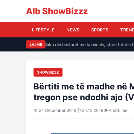
Alb ShowBizzz
LIFESTYLE
NEWS
SPORTS
TREN
e, si i kërcënonte Balluku dëshmitarët me kriminelë, çfarë foli me ba
LAJME
SHOWBIZZZ
Bërtiti me të madhe në 
tregon pse ndodhi ajo (
📅 24 December 2018
🕐 24.12.2018
👁 4 shikime