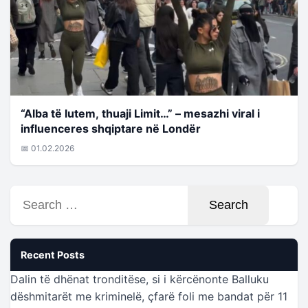
“Alba të lutem, thuaji Limit…” – mesazhi viral i
influenceres shqiptare në Londër
📅 01.02.2026
Search
for:
Recent Posts
Dalin të dhënat tronditëse, si i kërcënonte Balluku
dëshmitarët me kriminelë, çfarë foli me bandat për 11