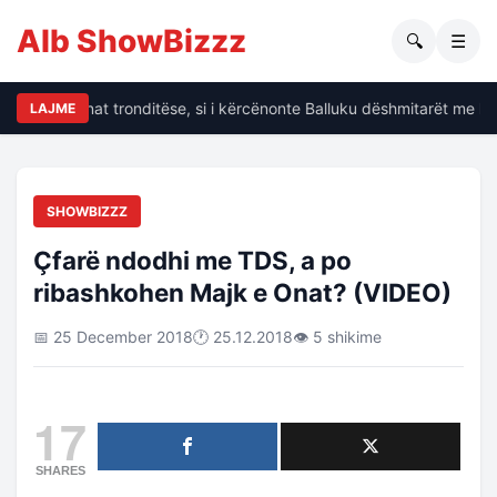
Alb ShowBizzz
🔍
☰
alin të dhënat tronditëse, si i kërcënonte Balluku dëshmitarët me kri
LAJME
SHOWBIZZZ
Çfarë ndodhi me TDS, a po
ribashkohen Majk e Onat? (VIDEO)
📅 25 December 2018
🕐 25.12.2018
👁 5 shikime
17
SHARES