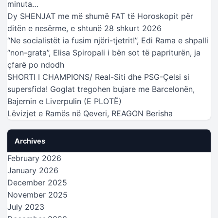
minuta…
Dy SHENJAT me më shumë FAT të Horoskopit për
ditën e nesërme, e shtunë 28 shkurt 2026
“Ne socialistët ia fusim njëri-tjetrit!”, Edi Rama e shpalli
“non-grata”, Elisa Spiropali i bën sot të papriturën, ja
çfarë po ndodh
SHORTI I CHAMPIONS/ Real-Siti dhe PSG-Çelsi si
supersfida! Goglat tregohen bujare me Barcelonën,
Bajernin e Liverpulin (E PLOTË)
Lëvizjet e Ramës në Qeveri, REAGON Berisha
Archives
February 2026
January 2026
December 2025
November 2025
July 2023