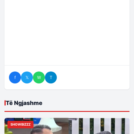
f
𝕏
W
T
Të Ngjashme
SHOWBIZZZ