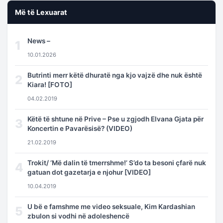
Më të Lexuarat
News –
1
10.01.2026
Butrinti merr këtë dhuratë nga kjo vajzë dhe nuk është
2
Kiara! [FOTO]
04.02.2019
Këtë të shtune në Prive – Pse u zgjodh Elvana Gjata për
3
Koncertin e Pavarësisë? (VIDEO)
21.02.2019
Trokit/ ‘Më dalin të tmerrshme!’ S’do ta besoni çfarë nuk
4
gatuan dot gazetarja e njohur [VIDEO]
10.04.2019
U bë e famshme me video seksuale, Kim Kardashian
5
zbulon si vodhi në adoleshencë