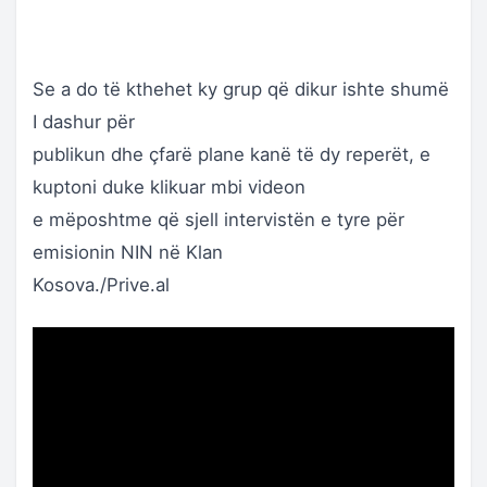
Se a do të kthehet ky grup që dikur ishte shumë
I dashur për
publikun dhe çfarë plane kanë të dy reperët, e
kuptoni duke klikuar mbi videon
e mëposhtme që sjell intervistën e tyre për
emisionin NIN në Klan
Kosova./Prive.al