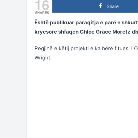
16
Share
SHARES
Është publikuar paraqitja e parë e shkurtër
kryesore shfaqen Chloe Grace Moretz dh
Regjinë e këtij projekti e ka bërë fituesi i
Wright.