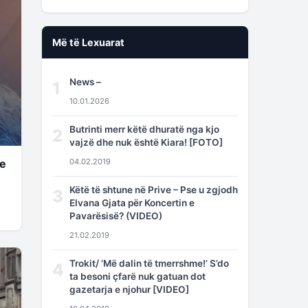
Më të Lexuarat
News –
1
10.01.2026
Butrinti merr këtë dhuratë nga kjo
2
vajzë dhe nuk është Kiara! [FOTO]
he
04.02.2019
Këtë të shtune në Prive – Pse u zgjodh
3
Elvana Gjata për Koncertin e
Pavarësisë? (VIDEO)
21.02.2019
Trokit/ ‘Më dalin të tmerrshme!’ S’do
4
ta besoni çfarë nuk gatuan dot
gazetarja e njohur [VIDEO]