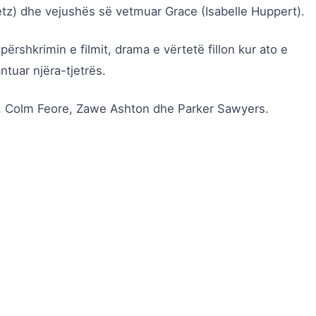
etz
) dhe vejushës së vetmuar Grace (
Isabelle Huppert
).
ërshkrimin e filmit, drama e vërtetë fillon kur ato e
ntuar njëra-tjetrës.
, Colm Feore, Zawe Ashton dhe Parker Sawyers.