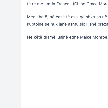
të re me emrin Frances (
Chloe Grace Mor
Megjithatë, në bazë të asaj që shkruan në p
kuptojnë se nuk janë ashtu siç i janë preza
Në këtë dramë luajnë edhe Maike Monroe