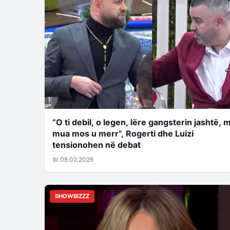
“O ti debil, o legen, lëre gangsterin jashtë, 
mua mos u merr”, Rogerti dhe Luizi
tensionohen në debat
📅 08.02.2026
SHOWBIZZZ