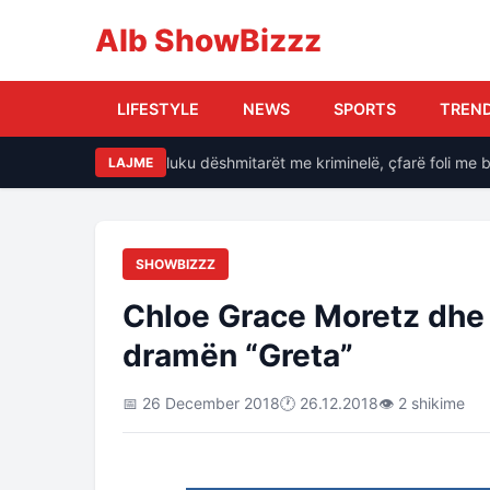
Alb ShowBizzz
LIFESTYLE
NEWS
SPORTS
TREN
e, si i kërcënonte Balluku dëshmitarët me kriminelë, çfarë foli me ba
LAJME
SHOWBIZZZ
Chloe Grace Moretz dhe 
dramën “Greta”
📅 26 December 2018
🕐 26.12.2018
👁 2 shikime