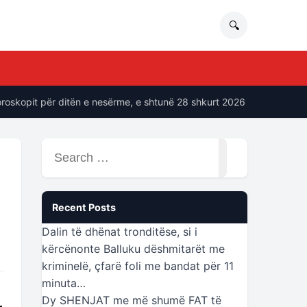
🔍
pit për ditën e nesërme, e shtunë 28 shkurt 2026
“Ne soci
Search
for:
Recent Posts
Dalin të dhënat tronditëse, si i
kërcënonte Balluku dëshmitarët me
kriminelë, çfarë foli me bandat për 11
minuta…
Dy SHENJAT me më shumë FAT të