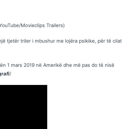
YouTube/Movieclips Trailers)
një tjetër triler i mbushur me lojëra psikike, për të cilat
datën 1 mars 2019 në Amerikë dhe më pas do të nisë
grafi
/