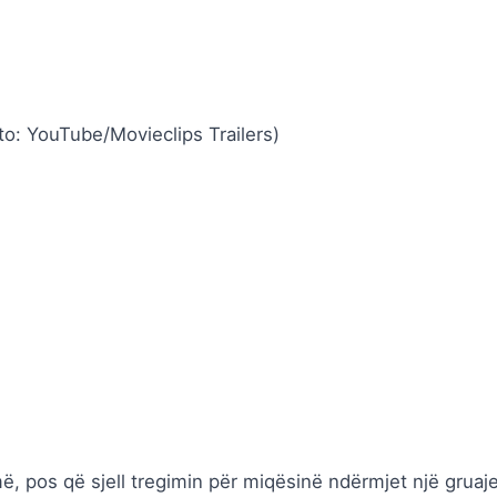
to: YouTube/Movieclips Trailers)
ë, pos që sjell tregimin për miqësinë ndërmjet një gruaj