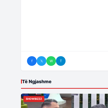
f
𝕏
W
T
Të Ngjashme
SHOWBIZZZ