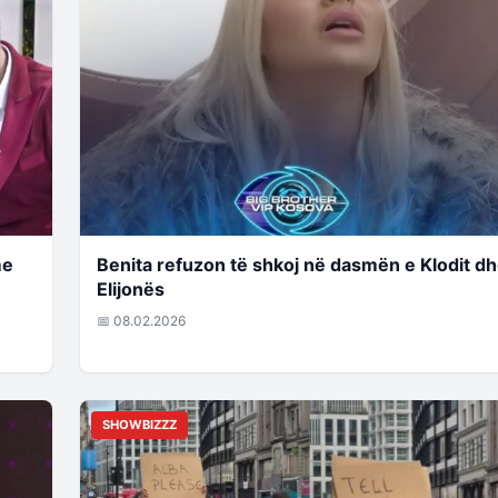
me
Benita refuzon të shkoj në dasmën e Klodit d
Elijonës
📅 08.02.2026
SHOWBIZZZ