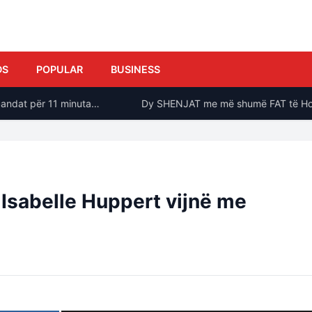
DS
POPULAR
BUSINESS
ndat për 11 minuta…
Dy SHENJAT me më shumë FAT të Horosko
Isabelle Huppert vijnë me