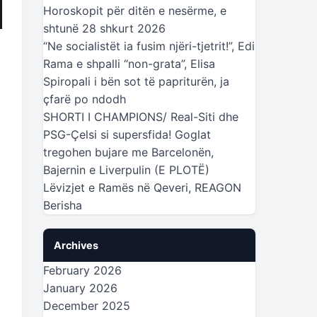
Horoskopit për ditën e nesërme, e
shtunë 28 shkurt 2026
“Ne socialistët ia fusim njëri-tjetrit!”, Edi
Rama e shpalli “non-grata”, Elisa
Spiropali i bën sot të papriturën, ja
çfarë po ndodh
SHORTI I CHAMPIONS/ Real-Siti dhe
PSG-Çelsi si supersfida! Goglat
tregohen bujare me Barcelonën,
Bajernin e Liverpulin (E PLOTË)
Lëvizjet e Ramës në Qeveri, REAGON
Berisha
Archives
February 2026
January 2026
December 2025