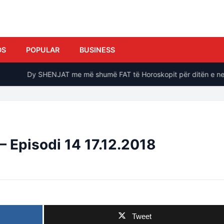
DS
POPULAR
BUSINESS
Dy SHENJAT me më shumë FAT të Horoskopit për ditën e nesër
 – Episodi 14 17.12.2018
Tweet