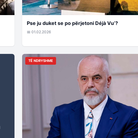
Pse ju duket se po përjetoni Déjà Vu’?
📅 01.02.2026
TË NDRYSHME