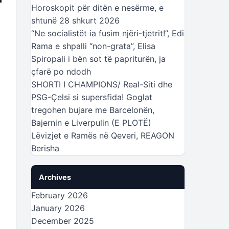
Horoskopit për ditën e nesërme, e
shtunë 28 shkurt 2026
“Ne socialistët ia fusim njëri-tjetrit!”, Edi
Rama e shpalli “non-grata”, Elisa
Spiropali i bën sot të papriturën, ja
çfarë po ndodh
SHORTI I CHAMPIONS/ Real-Siti dhe
PSG-Çelsi si supersfida! Goglat
tregohen bujare me Barcelonën,
Bajernin e Liverpulin (E PLOTË)
Lëvizjet e Ramës në Qeveri, REAGON
Berisha
Archives
February 2026
January 2026
December 2025