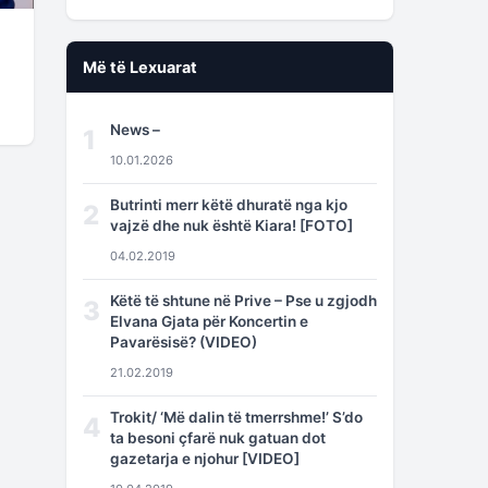
Më të Lexuarat
News –
1
10.01.2026
Butrinti merr këtë dhuratë nga kjo
2
vajzë dhe nuk është Kiara! [FOTO]
04.02.2019
Këtë të shtune në Prive – Pse u zgjodh
3
Elvana Gjata për Koncertin e
Pavarësisë? (VIDEO)
21.02.2019
Trokit/ ‘Më dalin të tmerrshme!’ S’do
4
ta besoni çfarë nuk gatuan dot
gazetarja e njohur [VIDEO]