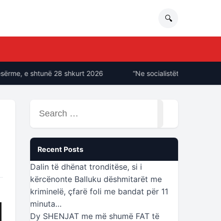
🔍
me, e shtunë 28 shkurt 2026
“Ne socialistët ia fusim njëri-t
Search
for:
Recent Posts
Dalin të dhënat tronditëse, si i
kërcënonte Balluku dëshmitarët me
kriminelë, çfarë foli me bandat për 11
minuta…
Dy SHENJAT me më shumë FAT të