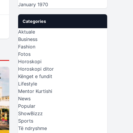
January 1970
Categories
Aktuale
Business
Fashion
Fotos
Horoskopi
Horoskopi ditor
Kënget e fundit
Lifestyle
Mentor Kurtishi
News
Popular
ShowBizzz
Sports
Të ndryshme