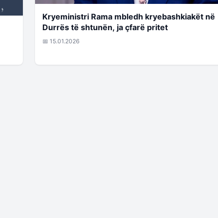
Kryeministri Rama mbledh kryebashkiakët në
Durrës të shtunën, ja çfarë pritet
📅 15.01.2026