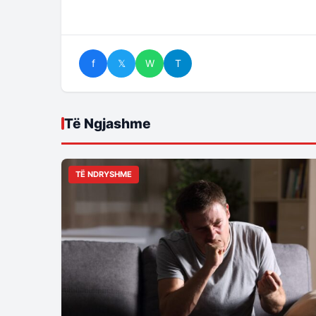
f
𝕏
W
T
Të Ngjashme
TË NDRYSHME