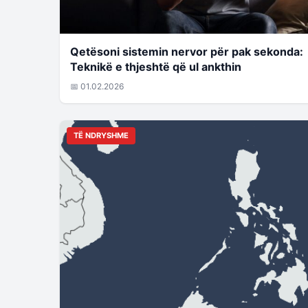
Qetësoni sistemin nervor për pak sekonda:
Teknikë e thjeshtë që ul ankthin
📅 01.02.2026
TË NDRYSHME