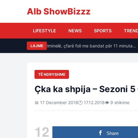
Alb ShowBizzz
LIFESTYLE
NEWS
SPORTS
TREN
uku dëshmitarët me kriminelë, çfarë foli me bandat për 11 minuta…
LAJME
TË NDRYSHME
Çka ka shpija – Sezoni 5
📅 17 December 2018
🕐 17.12.2018
👁 9 shikime
12
Share