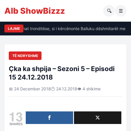
Alb ShowBizzz
🔍
☰
Dalin të dhënat tronditëse, si i kërcënonte Balluku dëshmitarët me kr
LAJME
TË NDRYSHME
Çka ka shpija – Sezoni 5 – Episodi
15 24.12.2018
📅 24 December 2018
🕐 24.12.2018
👁 4 shikime
13
SHARES