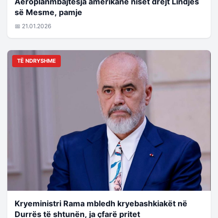
Aeroplanmbajtësja amerikane niset drejt Lindjes
së Mesme, pamje
📅 21.01.2026
TË NDRYSHME
Kryeministri Rama mbledh kryebashkiakët në
Durrës të shtunën, ja çfarë pritet