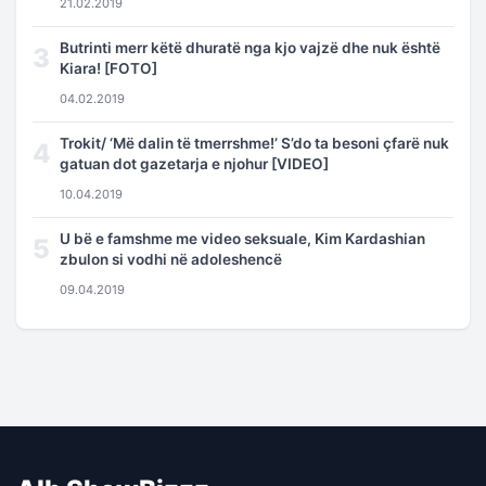
21.02.2019
Butrinti merr këtë dhuratë nga kjo vajzë dhe nuk është
3
Kiara! [FOTO]
04.02.2019
Trokit/ ‘Më dalin të tmerrshme!’ S’do ta besoni çfarë nuk
4
gatuan dot gazetarja e njohur [VIDEO]
10.04.2019
U bë e famshme me video seksuale, Kim Kardashian
5
zbulon si vodhi në adoleshencë
09.04.2019