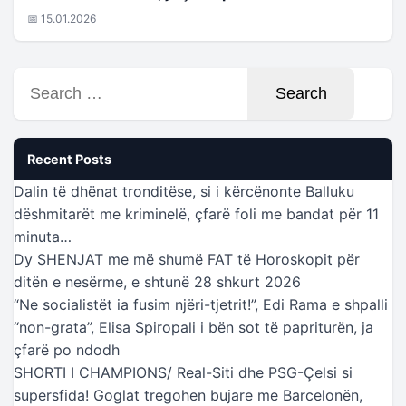
📅 15.01.2026
Search
for:
Recent Posts
Dalin të dhënat tronditëse, si i kërcënonte Balluku
dëshmitarët me kriminelë, çfarë foli me bandat për 11
minuta…
Dy SHENJAT me më shumë FAT të Horoskopit për
ditën e nesërme, e shtunë 28 shkurt 2026
“Ne socialistët ia fusim njëri-tjetrit!”, Edi Rama e shpalli
“non-grata”, Elisa Spiropali i bën sot të papriturën, ja
çfarë po ndodh
SHORTI I CHAMPIONS/ Real-Siti dhe PSG-Çelsi si
supersfida! Goglat tregohen bujare me Barcelonën,