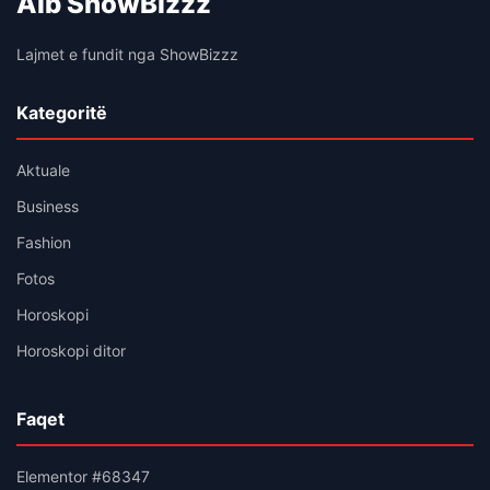
Alb ShowBizzz
Lajmet e fundit nga ShowBizzz
Kategoritë
Aktuale
Business
Fashion
Fotos
Horoskopi
Horoskopi ditor
Faqet
Elementor #68347