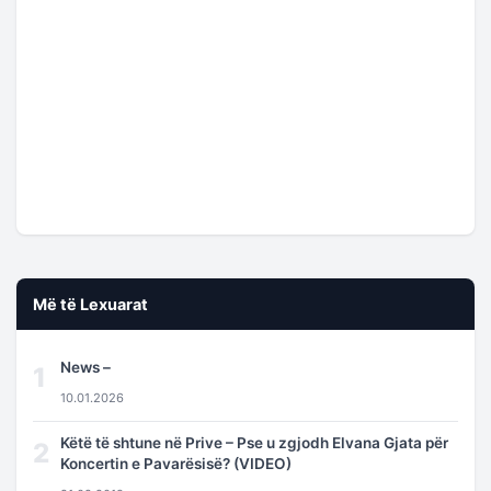
Më të Lexuarat
News –
1
10.01.2026
Këtë të shtune në Prive – Pse u zgjodh Elvana Gjata për
2
Koncertin e Pavarësisë? (VIDEO)