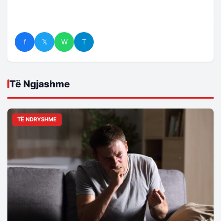
f
𝕏
W
T
Të Ngjashme
TË NDRYSHME