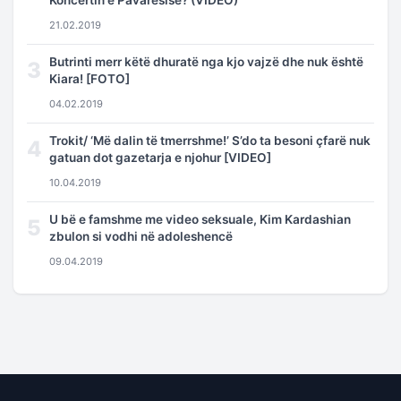
21.02.2019
Butrinti merr këtë dhuratë nga kjo vajzë dhe nuk është
3
Kiara! [FOTO]
04.02.2019
Trokit/ ‘Më dalin të tmerrshme!’ S’do ta besoni çfarë nuk
4
gatuan dot gazetarja e njohur [VIDEO]
10.04.2019
U bë e famshme me video seksuale, Kim Kardashian
5
zbulon si vodhi në adoleshencë
09.04.2019