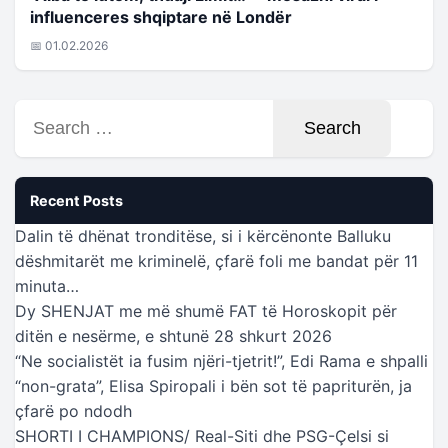
influenceres shqiptare në Londër
📅 01.02.2026
Search
for:
Recent Posts
Dalin të dhënat tronditëse, si i kërcënonte Balluku
dëshmitarët me kriminelë, çfarë foli me bandat për 11
minuta…
Dy SHENJAT me më shumë FAT të Horoskopit për
ditën e nesërme, e shtunë 28 shkurt 2026
“Ne socialistët ia fusim njëri-tjetrit!”, Edi Rama e shpalli
“non-grata”, Elisa Spiropali i bën sot të papriturën, ja
çfarë po ndodh
SHORTI I CHAMPIONS/ Real-Siti dhe PSG-Çelsi si