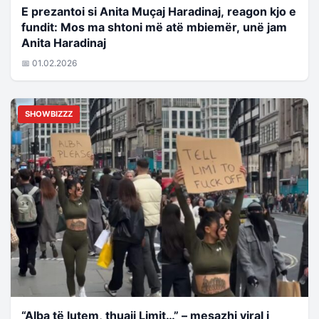
E prezantoi si Anita Muçaj Haradinaj, reagon kjo e
fundit: Mos ma shtoni më atë mbiemër, unë jam
Anita Haradinaj
📅 01.02.2026
SHOWBIZZZ
“Alba të lutem, thuaji Limit…” – mesazhi viral i