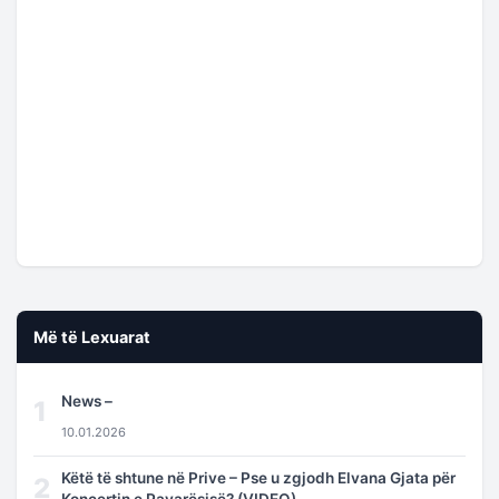
Më të Lexuarat
News –
1
10.01.2026
Këtë të shtune në Prive – Pse u zgjodh Elvana Gjata për
2
Koncertin e Pavarësisë? (VIDEO)