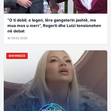
“O ti debil, o legen, lëre gangsterin jashtë, me
mua mos u merr”, Rogerti dhe Luizi tensionohen
në debat
📅 08.02.2026
SHOWBIZZZ