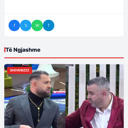
f
𝕏
W
T
Të Ngjashme
SHOWBIZZZ