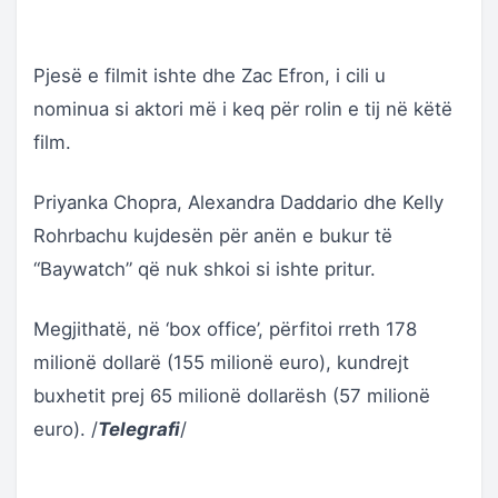
Pjesë e filmit ishte dhe Zac Efron, i cili u
nominua si aktori më i keq për rolin e tij në këtë
film.
Priyanka Chopra, Alexandra Daddario dhe Kelly
Rohrbachu kujdesën për anën e bukur të
“Baywatch” që nuk shkoi si ishte pritur.
Megjithatë, në ‘box office’, përfitoi rreth 178
milionë dollarë (155 milionë euro), kundrejt
buxhetit prej 65 milionë dollarësh (57 milionë
euro). /
Telegrafi
/