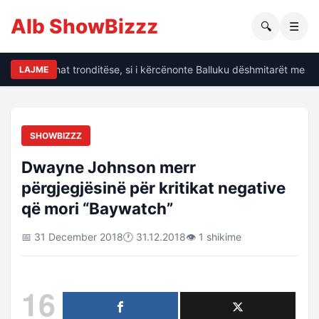
Alb ShowBizzz
🔍
☰
alin të dhënat tronditëse, si i kërcënonte Balluku dëshmitarët me kri
LAJME
SHOWBIZZZ
Dwayne Johnson merr
përgjegjësinë për kritikat negative
që mori “Baywatch”
📅 31 December 2018
🕐 31.12.2018
👁 1 shikime
16