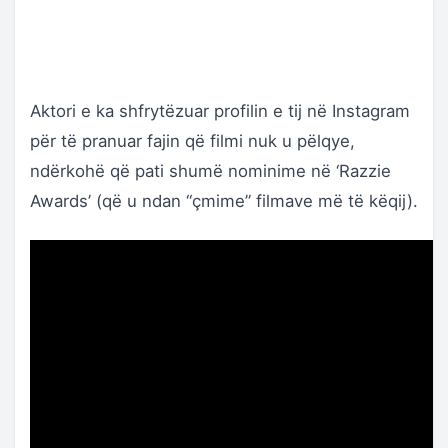
Aktori e ka shfrytëzuar profilin e tij në Instagram
për të pranuar fajin që filmi nuk u pëlqye,
ndërkohë që pati shumë nominime në ‘Razzie
Awards’ (që u ndan “çmime” filmave më të këqij).