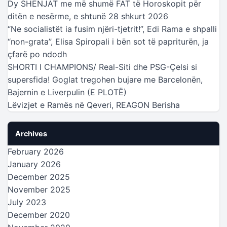
Dy SHENJAT me më shumë FAT të Horoskopit për
ditën e nesërme, e shtunë 28 shkurt 2026
“Ne socialistët ia fusim njëri-tjetrit!”, Edi Rama e shpalli
“non-grata”, Elisa Spiropali i bën sot të papriturën, ja
çfarë po ndodh
SHORTI I CHAMPIONS/ Real-Siti dhe PSG-Çelsi si
supersfida! Goglat tregohen bujare me Barcelonën,
Bajernin e Liverpulin (E PLOTË)
Lëvizjet e Ramës në Qeveri, REAGON Berisha
Archives
February 2026
January 2026
December 2025
November 2025
July 2023
December 2020