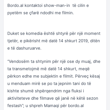
Bordo.al kontaktoi show-man-in të cilin e
pyetëm se çfarë ndodhi me filmin.
Duket se komedia është shtyrë për një moment
tjetër, e pikërisht më datë 14 shkurt 2019, ditën
e të dashuruarve.
“Vendosëm ta shtynim për një ose dy muaj, dhe
ta transmetojmë më datë 14 shkurt, meqë
përkon edhe me subjektin e filmit. Përveç kësaj
u menduam mirë se po ta jepnim tani do të
kishte shumë shpërqendrim nga fluksi i
aktiviteteve dhe filmave që janë në këtë sezon
festash”; u shpreh Mamaqi për bordo.al