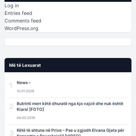
Log in
Entries feed
Comments feed
WordPress.org
Më të Lexuarat
News –
1
10.01.2026
Butrinti merr këtë dhuratë nga kjo vajzë dhe nuk është
2
Kiara! [FOTO]
04.02.2019
Këtë të shtune në Prive – Pse u zgjodh Elvana Gjata për
3
Koncertin e Pavarësisë? (VIDEO)