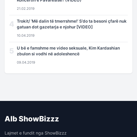
21.02.2019
Trokit/ ‘Më dalin të tmerrshme!’ S’do ta besoni çfarë nuk
4
gatuan dot gazetarja e njohur [VIDEO]
10.04.2019
U bë e famshme me video seksuale, Kim Kardashian
5
zbulon si vodhi në adoleshencë
09.04.2019
Alb ShowBizzz
Lajmet e fundit nga ShowBizzz