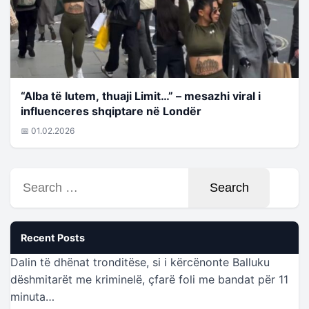
“Alba të lutem, thuaji Limit…” – mesazhi viral i
influenceres shqiptare në Londër
📅 01.02.2026
Search
for:
Recent Posts
Dalin të dhënat tronditëse, si i kërcënonte Balluku
dëshmitarët me kriminelë, çfarë foli me bandat për 11
minuta…