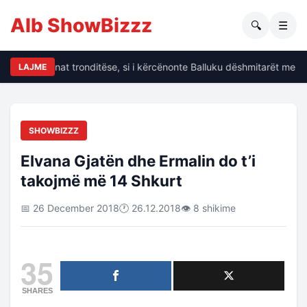
Alb ShowBizzz
🔍
☰
Dalin të dhënat tronditëse, si i kërcënonte Balluku dëshmitarët me kr
LAJME
SHOWBIZZZ
Elvana Gjatën dhe Ermalin do t’i
takojmë më 14 Shkurt
📅 26 December 2018
🕐 26.12.2018
👁 8 shikime
35
SHARES