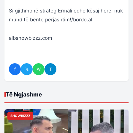
Si gjithmonë strateg Ermali edhe kësaj here, nuk
mund të bënte përjashtim!/bordo.al
albshowbizzz.com
f
𝕏
W
T
Të Ngjashme
SHOWBIZZZ