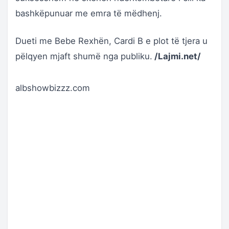
bashkëpunuar me emra të mëdhenj.
Dueti me Bebe Rexhën, Cardi B e plot të tjera u
pëlqyen mjaft shumë nga publiku.
/Lajmi.net/
albshowbizzz.com