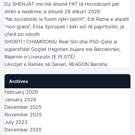
Dy SHENJAT me më shumë FAT të Horoskopit për
ditën e nesërme, e shtunë 28 shkurt 2026
“Ne socialistët ia fusim njëri-tjetrit!”, Edi Rama e shpalli
“non-grata”, Elisa Spiropali i bën sot të papriturën, ja
çfarë po ndodh
SHORTI I CHAMPIONS/ Real-Siti dhe PSG-Çelsi si
supersfida! Goglat tregohen bujare me Barcelonën,
Bajernin e Liverpulin (E PLOTË)
Lëvizjet e Ramës në Qeveri, REAGON Berisha
Archives
February 2026
January 2026
December 2025
November 2025
July 2023
December 2020