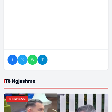
f
𝕏
W
T
Të Ngjashme
SHOWBIZZZ