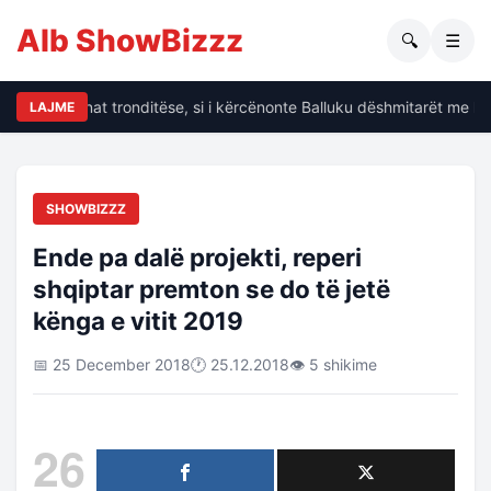
Alb ShowBizzz
🔍
☰
alin të dhënat tronditëse, si i kërcënonte Balluku dëshmitarët me kr
LAJME
SHOWBIZZZ
Ende pa dalë projekti, reperi
shqiptar premton se do të jetë
kënga e vitit 2019
📅 25 December 2018
🕐 25.12.2018
👁 5 shikime
26