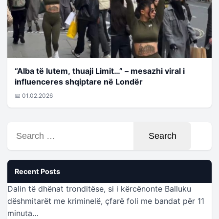
“Alba të lutem, thuaji Limit…” – mesazhi viral i
influenceres shqiptare në Londër
📅 01.02.2026
Search
for:
Recent Posts
Dalin të dhënat tronditëse, si i kërcënonte Balluku
dëshmitarët me kriminelë, çfarë foli me bandat për 11
minuta…