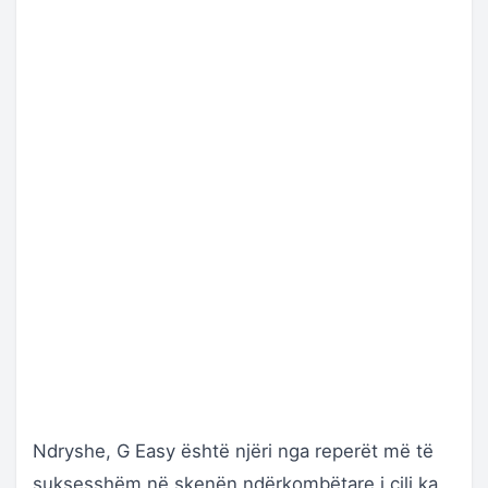
Ndryshe, G Easy është njëri nga reperët më të
suksesshëm në skenën ndërkombëtare i cili ka