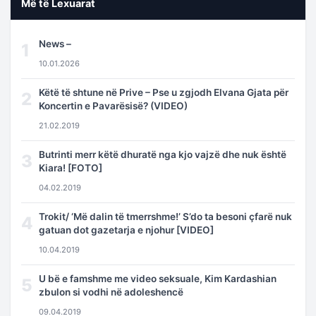
Më të Lexuarat
News –
1
10.01.2026
Këtë të shtune në Prive – Pse u zgjodh Elvana Gjata për
2
Koncertin e Pavarësisë? (VIDEO)
21.02.2019
Butrinti merr këtë dhuratë nga kjo vajzë dhe nuk është
3
Kiara! [FOTO]
04.02.2019
Trokit/ ‘Më dalin të tmerrshme!’ S’do ta besoni çfarë nuk
4
gatuan dot gazetarja e njohur [VIDEO]
10.04.2019
U bë e famshme me video seksuale, Kim Kardashian
5
zbulon si vodhi në adoleshencë
09.04.2019