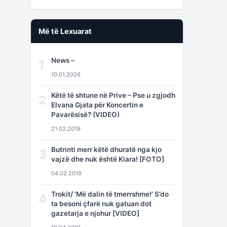
Më të Lexuarat
News –
1
10.01.2026
Këtë të shtune në Prive – Pse u zgjodh
2
Elvana Gjata për Koncertin e
Pavarësisë? (VIDEO)
21.02.2019
Butrinti merr këtë dhuratë nga kjo
3
vajzë dhe nuk është Kiara! [FOTO]
04.02.2019
Trokit/ ‘Më dalin të tmerrshme!’ S’do
4
ta besoni çfarë nuk gatuan dot
gazetarja e njohur [VIDEO]