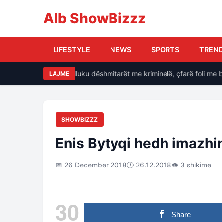
Alb ShowBizzz
LIFESTYLE
NEWS
SPORTS
TREN
e, si i kërcënonte Balluku dëshmitarët me kriminelë, çfarë foli me ba
LAJME
SHOWBIZZZ
Enis Bytyqi hedh imazh
📅 26 December 2018
🕐 26.12.2018
👁 3 shikime
30
Share