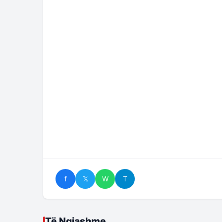
f
𝕏
W
T
Të Ngjashme