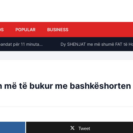
DS
POPULAR
BUSINESS
ndat për 11 minuta…
Dy SHENJAT me më shumë FAT të Horosko
in më të bukur me bashkëshorten
Tweet