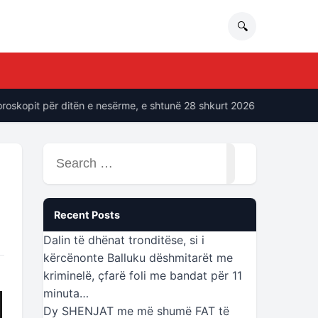
🔍
pit për ditën e nesërme, e shtunë 28 shkurt 2026
“Ne soci
Search
for:
Recent Posts
Dalin të dhënat tronditëse, si i
kërcënonte Balluku dëshmitarët me
kriminelë, çfarë foli me bandat për 11
minuta…
Dy SHENJAT me më shumë FAT të