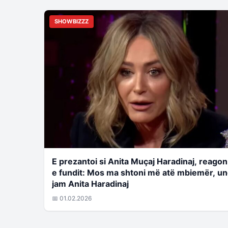
SHOWBIZZZ
E prezantoi si Anita Muçaj Haradinaj, reagon
e fundit: Mos ma shtoni më atë mbiemër, u
jam Anita Haradinaj
📅 01.02.2026