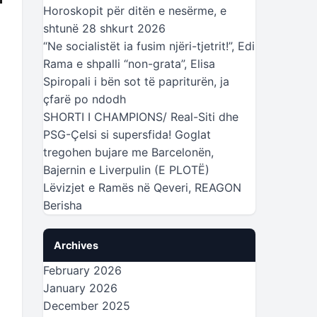
Horoskopit për ditën e nesërme, e
shtunë 28 shkurt 2026
“Ne socialistët ia fusim njëri-tjetrit!”, Edi
Rama e shpalli “non-grata”, Elisa
Spiropali i bën sot të papriturën, ja
çfarë po ndodh
SHORTI I CHAMPIONS/ Real-Siti dhe
PSG-Çelsi si supersfida! Goglat
tregohen bujare me Barcelonën,
Bajernin e Liverpulin (E PLOTË)
Lëvizjet e Ramës në Qeveri, REAGON
Berisha
Archives
February 2026
January 2026
December 2025