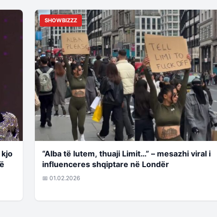
SHOWBIZZZ
 kjo
“Alba të lutem, thuaji Limit…” – mesazhi viral i
në
influenceres shqiptare në Londër
📅 01.02.2026