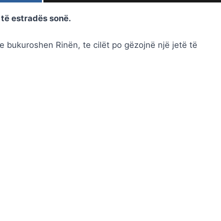
 të estradës sonë.
bukuroshen Rinën, te cilët po gëzojnë një jetë të