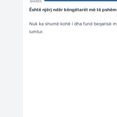
SHARES
Është njërj ndër këngëtarët më të pshëm
Nuk ka shumë kohë i dha fund beqarisë me 
lumtur.