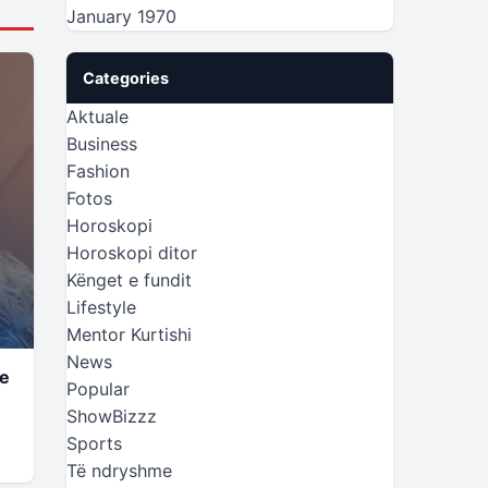
January 1970
Categories
Aktuale
Business
Fashion
Fotos
Horoskopi
Horoskopi ditor
Kënget e fundit
Lifestyle
Mentor Kurtishi
News
he
Popular
ShowBizzz
Sports
Të ndryshme