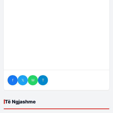
f
𝕏
W
T
Të Ngjashme