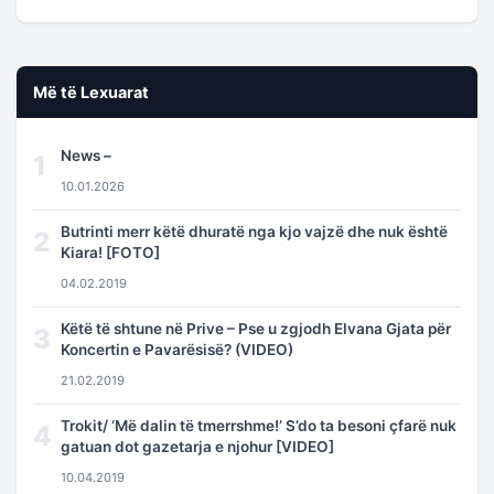
Më të Lexuarat
News –
1
10.01.2026
Butrinti merr këtë dhuratë nga kjo vajzë dhe nuk është
2
Kiara! [FOTO]
04.02.2019
Këtë të shtune në Prive – Pse u zgjodh Elvana Gjata për
3
Koncertin e Pavarësisë? (VIDEO)
21.02.2019
Trokit/ ‘Më dalin të tmerrshme!’ S’do ta besoni çfarë nuk
4
gatuan dot gazetarja e njohur [VIDEO]
10.04.2019