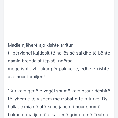
Madje njëherë ajo kishte arritur
t’i përvidhej kujdesit të hallës së saj dhe të bënte
namin brenda shtëpisë, ndërsa
meqë ishte zhdukur për pak kohë, edhe e kishte
alarmuar familjen!
“Kur kam qenë e vogël shumë kam pasur dëshirë
të lyhem e të vishem me rrobat e të rriturve. Dy
hallat e mia në atë kohë janë grimuar shumë
bukur, e madje njëra ka qenë grimere në Teatrin