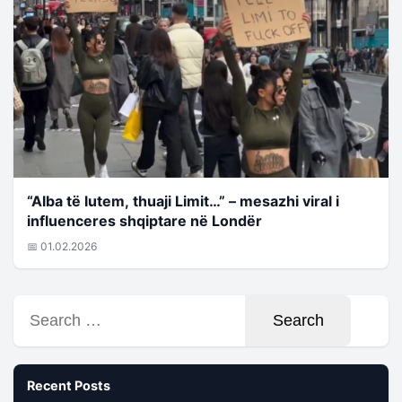
“Alba të lutem, thuaji Limit…” – mesazhi viral i
influenceres shqiptare në Londër
📅 01.02.2026
Search
for:
Recent Posts