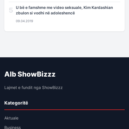
U bë e famshme me video seksuale, Kim Kardashian
5
zbulon si vodhi në adoleshencë
09.04.2019
Alb ShowBizzz
Lajmet e fundit nga ShowBizzz
Kategoritë
Aktuale
Business