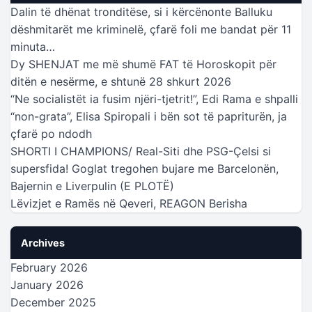
Dalin të dhënat tronditëse, si i kërcënonte Balluku
dëshmitarët me kriminelë, çfarë foli me bandat për 11
minuta…
Dy SHENJAT me më shumë FAT të Horoskopit për
ditën e nesërme, e shtunë 28 shkurt 2026
“Ne socialistët ia fusim njëri-tjetrit!”, Edi Rama e shpalli
“non-grata”, Elisa Spiropali i bën sot të papriturën, ja
çfarë po ndodh
SHORTI I CHAMPIONS/ Real-Siti dhe PSG-Çelsi si
supersfida! Goglat tregohen bujare me Barcelonën,
Bajernin e Liverpulin (E PLOTË)
Lëvizjet e Ramës në Qeveri, REAGON Berisha
Archives
February 2026
January 2026
December 2025