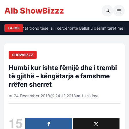
Alb ShowBizzz
🔍
☰
alin të dhënat tronditëse, si i kërcënonte Balluku dëshmitarët me kri
LAJME
SHOWBIZZZ
Humbi kur ishte fëmijë dhe i trembi
të gjithë – këngëtarja e famshme
rrëfen sherret
📅 24 December 2018
🕐 24.12.2018
👁 1 shikime
15