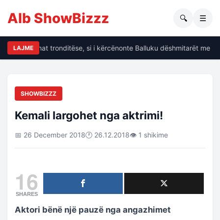
Alb ShowBizzz
🔍
☰
alin të dhënat tronditëse, si i kërcënonte Balluku dëshmitarët me kr
LAJME
SHOWBIZZZ
Kemali largohet nga aktrimi!
📅 26 December 2018
🕐 26.12.2018
👁 1 shikime
16
SHARES
Aktori bënë një pauzë nga angazhimet