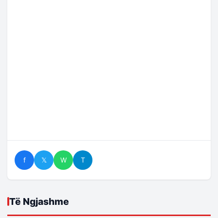
f
𝕏
W
T
Të Ngjashme