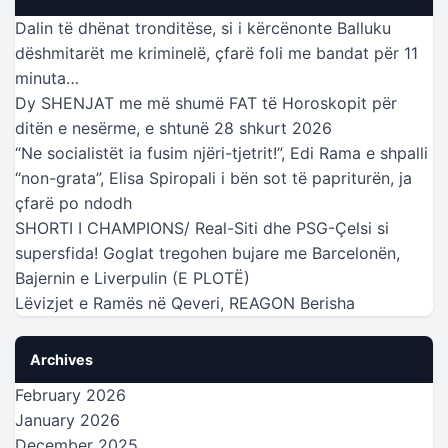
Dalin të dhënat tronditëse, si i kërcënonte Balluku
dëshmitarët me kriminelë, çfarë foli me bandat për 11
minuta…
Dy SHENJAT me më shumë FAT të Horoskopit për
ditën e nesërme, e shtunë 28 shkurt 2026
“Ne socialistët ia fusim njëri-tjetrit!”, Edi Rama e shpalli
“non-grata”, Elisa Spiropali i bën sot të papriturën, ja
çfarë po ndodh
SHORTI I CHAMPIONS/ Real-Siti dhe PSG-Çelsi si
supersfida! Goglat tregohen bujare me Barcelonën,
Bajernin e Liverpulin (E PLOTË)
Lëvizjet e Ramës në Qeveri, REAGON Berisha
Archives
February 2026
January 2026
December 2025