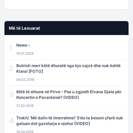
Më të Lexuarat
News –
1
10.01.2026
Butrinti merr këtë dhuratë nga kjo vajzë dhe nuk është
2
Kiara! [FOTO]
04.02.2019
Këtë të shtune në Prive – Pse u zgjodh Elvana Gjata për
3
Koncertin e Pavarësisë? (VIDEO)
21.02.2019
Trokit/ ‘Më dalin të tmerrshme!’ S’do ta besoni çfarë nuk
4
gatuan dot gazetarja e njohur [VIDEO]
10.04.2019