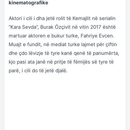
kinematografike
Aktori i cili i dha jetë rolit të Kemajlit në serialin
“Kara Sevda”, Burak Özçivit në vitin 2017 është
martuar aktoren e bukur turke, Fahriye Evcen.
Muajt e fundit, në mediat turke lajmet për çiftin
dhe çdo lëvizje të tyre kanë qenë të panumërta,
kjo pasi ata janë në pritje të fëmijës së tyre të
parë, i cili do të jetë djalë.