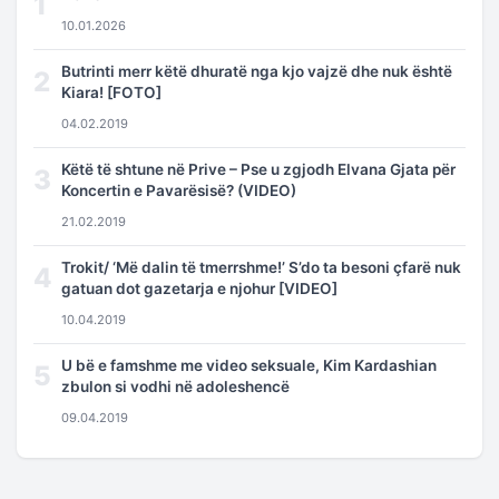
1
10.01.2026
Butrinti merr këtë dhuratë nga kjo vajzë dhe nuk është
2
Kiara! [FOTO]
04.02.2019
Këtë të shtune në Prive – Pse u zgjodh Elvana Gjata për
3
Koncertin e Pavarësisë? (VIDEO)
21.02.2019
Trokit/ ‘Më dalin të tmerrshme!’ S’do ta besoni çfarë nuk
4
gatuan dot gazetarja e njohur [VIDEO]
10.04.2019
U bë e famshme me video seksuale, Kim Kardashian
5
zbulon si vodhi në adoleshencë
09.04.2019