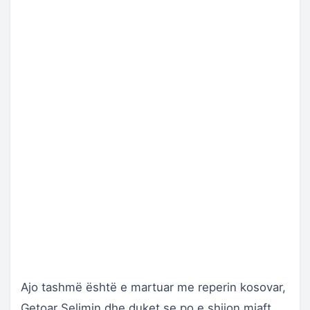
Ajo tashmë është e martuar me reperin kosovar,
Getoar Selimin dhe duket se po e shijon mjaft