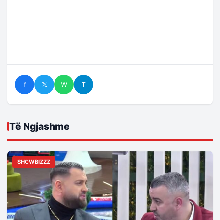
f
𝕏
W
T
Të Ngjashme
SHOWBIZZZ