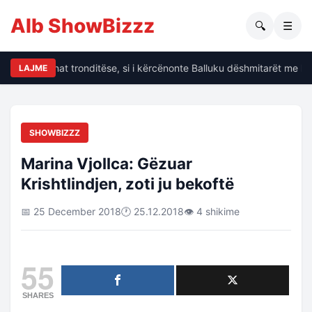
Alb ShowBizzz
🔍
☰
alin të dhënat tronditëse, si i kërcënonte Balluku dëshmitarët me kr
LAJME
SHOWBIZZZ
Marina Vjollca: Gëzuar
Krishtlindjen, zoti ju bekoftë
📅 25 December 2018
🕐 25.12.2018
👁 4 shikime
55
SHARES