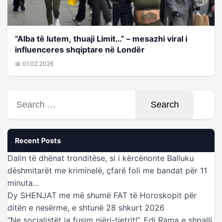
“Alba të lutem, thuaji Limit…” – mesazhi viral i
influenceres shqiptare në Londër
📅 01.02.2026
Search
for:
Recent Posts
Dalin të dhënat tronditëse, si i kërcënonte Balluku
dëshmitarët me kriminelë, çfarë foli me bandat për 11
minuta…
Dy SHENJAT me më shumë FAT të Horoskopit për
ditën e nesërme, e shtunë 28 shkurt 2026
“Ne socialistët ia fusim njëri-tjetrit!”, Edi Rama e shpalli