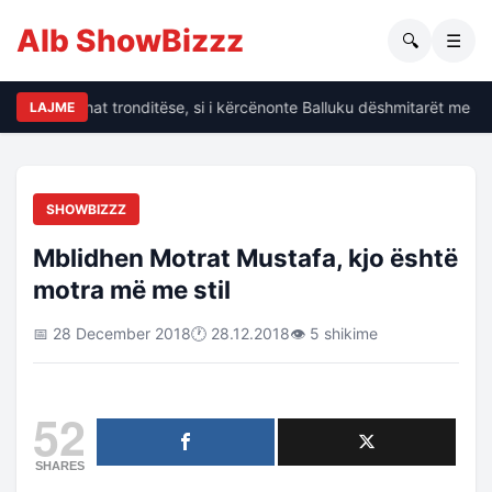
Alb ShowBizzz
🔍
☰
Dalin të dhënat tronditëse, si i kërcënonte Balluku dëshmitarët me kr
LAJME
SHOWBIZZZ
Mblidhen Motrat Mustafa, kjo është
motra më me stil
📅 28 December 2018
🕐 28.12.2018
👁 5 shikime
52
SHARES