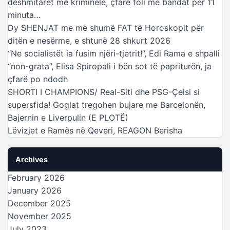
dëshmitarët me kriminelë, çfarë foli me bandat për 11
minuta…
Dy SHENJAT me më shumë FAT të Horoskopit për
ditën e nesërme, e shtunë 28 shkurt 2026
“Ne socialistët ia fusim njëri-tjetrit!”, Edi Rama e shpalli
“non-grata”, Elisa Spiropali i bën sot të papriturën, ja
çfarë po ndodh
SHORTI I CHAMPIONS/ Real-Siti dhe PSG-Çelsi si
supersfida! Goglat tregohen bujare me Barcelonën,
Bajernin e Liverpulin (E PLOTË)
Lëvizjet e Ramës në Qeveri, REAGON Berisha
Archives
February 2026
January 2026
December 2025
November 2025
July 2023