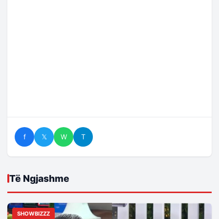
f
𝕏
W
T
Të Ngjashme
SHOWBIZZZ