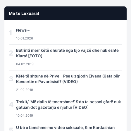
Më të Lexuarat
News –
1
10.01.2026
Butrinti merr këtë dhuratë nga kjo vajzë dhe nuk është
2
Kiara! [FOTO]
04.02.2019
Këtë të shtune në Prive – Pse u zgjodh Elvana Gjata për
3
Koncertin e Pavarësisë? (VIDEO)
21.02.2019
Trokit/ ‘Më dalin të tmerrshme!’ S’do ta besoni çfarë nuk
4
gatuan dot gazetarja e njohur [VIDEO]
10.04.2019
U bë e famshme me video seksuale, Kim Kardashian
5