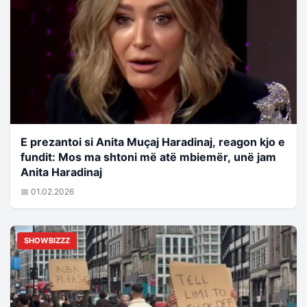
E prezantoi si Anita Muçaj Haradinaj, reagon kjo e
fundit: Mos ma shtoni më atë mbiemër, unë jam
Anita Haradinaj
📅 01.02.2026
SHOWBIZZZ