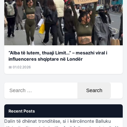
“Alba të lutem, thuaji Limit…” – mesazhi viral i
influenceres shqiptare në Londër
📅 01.02.2026
Search
for:
Recent Posts
Dalin të dhënat tronditëse, si i kërcënonte Balluku