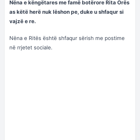
Nëna e këngëtares me famë botërore Rita Orës
as këtë herë nuk lëshon pe, duke u shfaqur si
vajzë e re.
Nëna e Ritës është shfaqur sërish me postime
në rrjetet sociale.