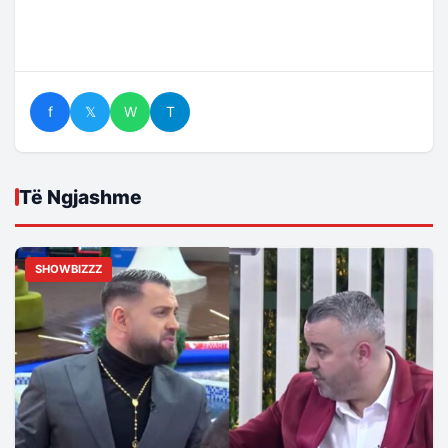
f
𝕏
W
T
Të Ngjashme
SHOWBIZZZ