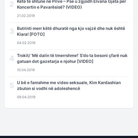
Këtë të shtune në Prive – Pse u zgjodh Elvana Gjata për
2
Koncertin e Pavarësisë? (VIDEO)
21.02.2019
Butrinti merr këtë dhuratë nga kjo vajzë dhe nuk është
3
Kiara! [FOTO]
04.02.2019
Trokit/ ‘Më dalin të tmerrshme!’ S’do ta besoni çfarë nuk
4
gatuan dot gazetarja e njohur [VIDEO]
10.04.2019
U bë e famshme me video seksuale, Kim Kardashian
5
zbulon si vodhi në adoleshencë
09.04.2019