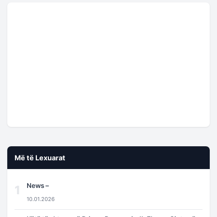
Më të Lexuarat
News –
1
10.01.2026