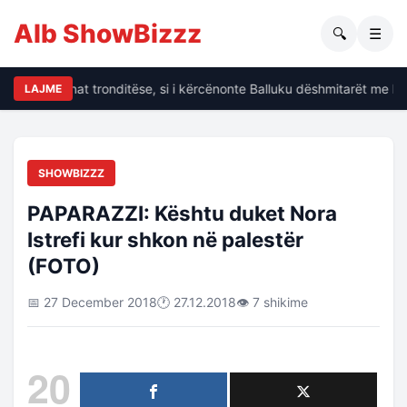
Alb ShowBizzz
🔍
☰
alin të dhënat tronditëse, si i kërcënonte Balluku dëshmitarët me kri
LAJME
SHOWBIZZZ
PAPARAZZI: Kështu duket Nora
Istrefi kur shkon në palestër
(FOTO)
📅 27 December 2018
🕐 27.12.2018
👁 7 shikime
20