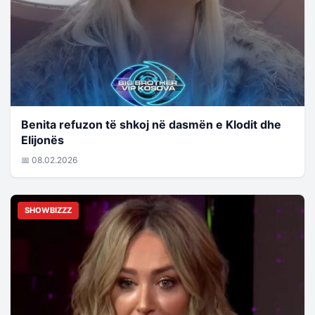
Benita refuzon të shkoj në dasmën e Klodit dhe
Elijonës
📅 08.02.2026
SHOWBIZZZ