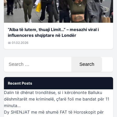
“Alba të lutem, thuaji Limit…” – mesazhi viral i
influenceres shqiptare në Londër
📅 01.02.2026
Search
for:
Recent Posts
Dalin të dhënat tronditëse, si i kërcënonte Balluku
dëshmitarët me kriminelë, çfarë foli me bandat për 11
minuta…
Dy SHENJAT me më shumë FAT të Horoskopit për