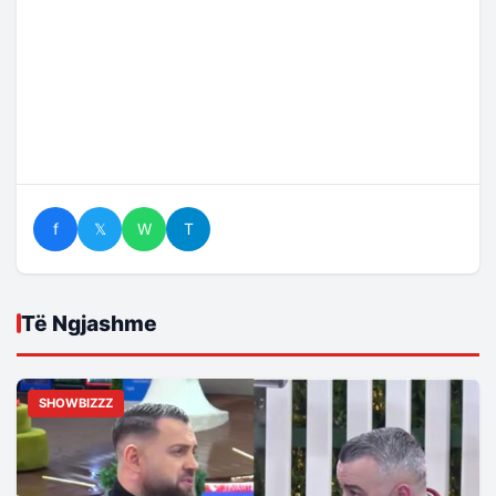
f
𝕏
W
T
Të Ngjashme
SHOWBIZZZ