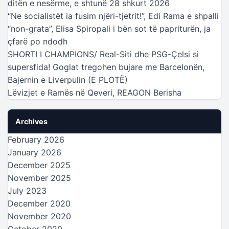
ditën e nesërme, e shtunë 28 shkurt 2026
“Ne socialistët ia fusim njëri-tjetrit!”, Edi Rama e shpalli
“non-grata”, Elisa Spiropali i bën sot të papriturën, ja
çfarë po ndodh
SHORTI I CHAMPIONS/ Real-Siti dhe PSG-Çelsi si
supersfida! Goglat tregohen bujare me Barcelonën,
Bajernin e Liverpulin (E PLOTË)
Lëvizjet e Ramës në Qeveri, REAGON Berisha
Archives
February 2026
January 2026
December 2025
November 2025
July 2023
December 2020
November 2020
October 2020