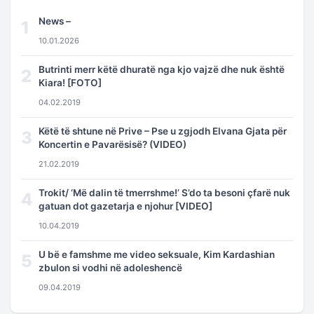
News –
1
10.01.2026
Butrinti merr këtë dhuratë nga kjo vajzë dhe nuk është
2
Kiara! [FOTO]
04.02.2019
Këtë të shtune në Prive – Pse u zgjodh Elvana Gjata për
3
Koncertin e Pavarësisë? (VIDEO)
21.02.2019
Trokit/ ‘Më dalin të tmerrshme!’ S’do ta besoni çfarë nuk
4
gatuan dot gazetarja e njohur [VIDEO]
10.04.2019
U bë e famshme me video seksuale, Kim Kardashian
5
zbulon si vodhi në adoleshencë
09.04.2019