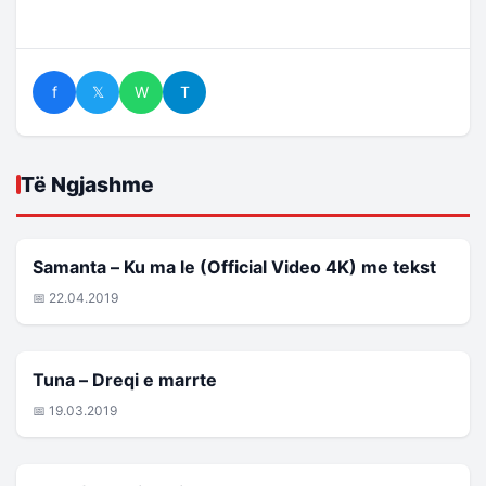
f
𝕏
W
T
Të Ngjashme
KËNGET E FUNDIT
Samanta – Ku ma le (Official Video 4K) me tekst
📅 22.04.2019
KËNGET E FUNDIT
Tuna – Dreqi e marrte
📅 19.03.2019