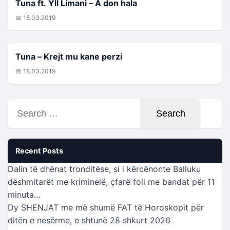
KËNGET E FUNDIT
Tuna ft. Yll Limani – A don hala
📅 18.03.2019
KËNGET E FUNDIT
Tuna – Krejt mu kane perzi
📅 18.03.2019
Search
for:
Recent Posts
Dalin të dhënat tronditëse, si i kërcënonte Balluku
dëshmitarët me kriminelë, çfarë foli me bandat për 11
minuta…
Dy SHENJAT me më shumë FAT të Horoskopit për
ditën e nesërme, e shtunë 28 shkurt 2026