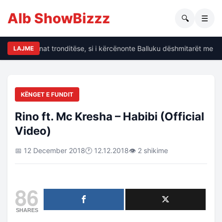
Alb ShowBizzz
🔍
☰
Dalin të dhënat tronditëse, si i kërcënonte Balluku dëshmitarët me kr
LAJME
KËNGET E FUNDIT
Rino ft. Mc Kresha – Habibi (Official
Video)
📅 12 December 2018
🕐 12.12.2018
👁 2 shikime
86
SHARES