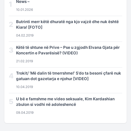
News –
1
10.01.2026
Butrinti merr këtë dhuratë nga kjo vajzë dhe nuk është
2
Kiara! [FOTO]
04.02.2019
Këtë të shtune në Prive – Pse u zgjodh Elvana Gjata për
3
Koncertin e Pavarësisë? (VIDEO)
21.02.2019
Trokit/ ‘Më dalin të tmerrshme!’ S’do ta besoni çfarë nuk
4
gatuan dot gazetarja e njohur [VIDEO]
10.04.2019
U bë e famshme me video seksuale, Kim Kardashian
5
zbulon si vodhi në adoleshencë
09.04.2019