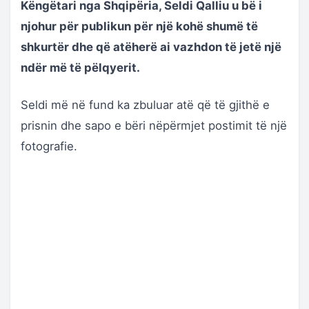
Këngëtari nga Shqipëria, Seldi Qalliu u bë i
njohur për publikun për një kohë shumë të
shkurtër dhe që atëherë ai vazhdon të jetë një
ndër më të pëlqyerit.
Seldi më në fund ka zbuluar atë që të gjithë e
prisnin dhe sapo e bëri nëpërmjet postimit të një
fotografie.