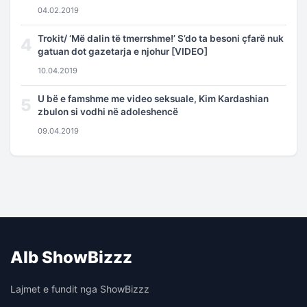
04.02.2019
Trokit/ ‘Më dalin të tmerrshme!’ S’do ta besoni çfarë nuk
4
gatuan dot gazetarja e njohur [VIDEO]
10.04.2019
U bë e famshme me video seksuale, Kim Kardashian
5
zbulon si vodhi në adoleshencë
09.04.2019
Alb ShowBizzz
Lajmet e fundit nga ShowBizzz