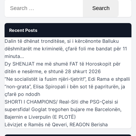
Search
for:
Recent Posts
Dalin të dhënat tronditëse, si i kërcënonte Balluku
dëshmitarët me kriminelë, çfarë foli me bandat për 11
minuta…
Dy SHENJAT me më shumë FAT të Horoskopit për
ditën e nesërme, e shtunë 28 shkurt 2026
“Ne socialistët ia fusim njëri-tjetrit!”, Edi Rama e shpalli
“non-grata”, Elisa Spiropali i bën sot të papriturën, ja
çfarë po ndodh
SHORTI I CHAMPIONS/ Real-Siti dhe PSG-Çelsi si
supersfida! Goglat tregohen bujare me Barcelonën,
Bajernin e Liverpulin (E PLOTË)
Lëvizjet e Ramës në Qeveri, REAGON Berisha