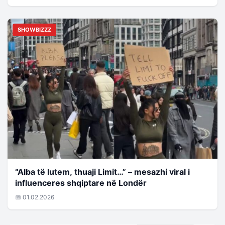
SHOWBIZZZ
“Alba të lutem, thuaji Limit…” – mesazhi viral i
influenceres shqiptare në Londër
📅 01.02.2026