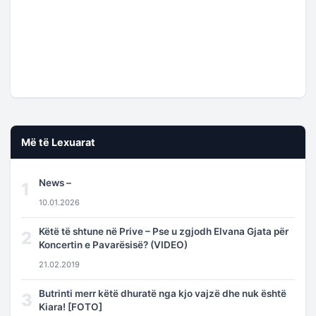
Më të Lexuarat
News –
1
10.01.2026
Këtë të shtune në Prive – Pse u zgjodh Elvana Gjata për
2
Koncertin e Pavarësisë? (VIDEO)
21.02.2019
Butrinti merr këtë dhuratë nga kjo vajzë dhe nuk është
3
Kiara! [FOTO]