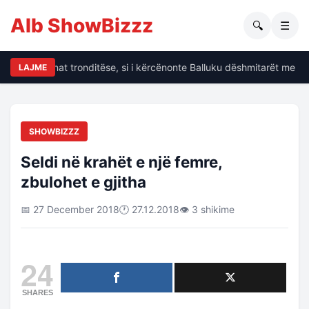
Alb ShowBizzz
🔍
☰
alin të dhënat tronditëse, si i kërcënonte Balluku dëshmitarët me kri
LAJME
SHOWBIZZZ
Seldi në krahët e një femre,
zbulohet e gjitha
📅 27 December 2018
🕐 27.12.2018
👁 3 shikime
24
SHARES