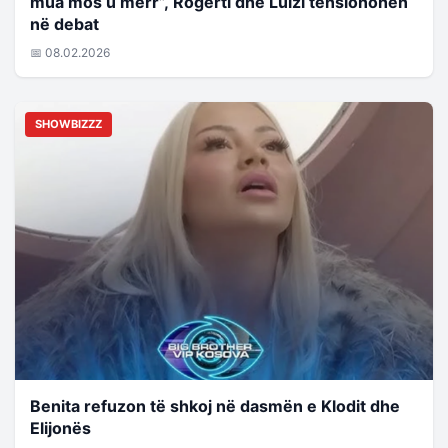
mua mos u merr”, Rogerti dhe Luizi tensionohen
në debat
📅 08.02.2026
SHOWBIZZZ
Benita refuzon të shkoj në dasmën e Klodit dhe
Elijonës