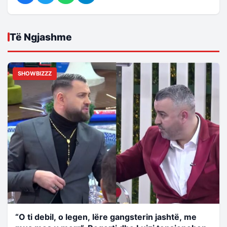
Të Ngjashme
SHOWBIZZZ
“O ti debil, o legen, lëre gangsterin jashtë, me