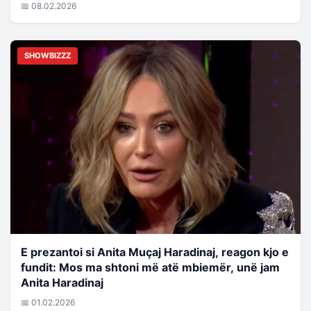
📅 08.02.2026
SHOWBIZZZ
E prezantoi si Anita Muçaj Haradinaj, reagon kjo e
fundit: Mos ma shtoni më atë mbiemër, unë jam
Anita Haradinaj
📅 01.02.2026