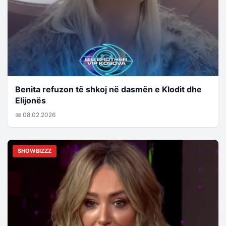
Benita refuzon të shkoj në dasmën e Klodit dhe
Elijonës
📅 08.02.2026
SHOWBIZZZ