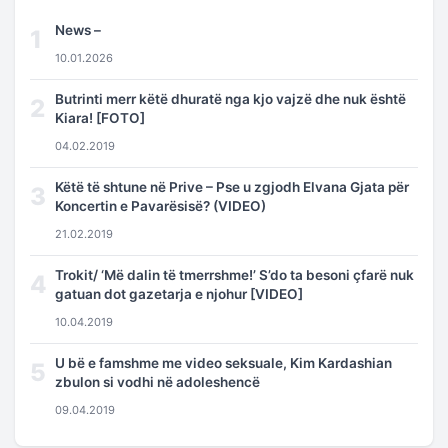
News –
1
10.01.2026
Butrinti merr këtë dhuratë nga kjo vajzë dhe nuk është
2
Kiara! [FOTO]
04.02.2019
Këtë të shtune në Prive – Pse u zgjodh Elvana Gjata për
3
Koncertin e Pavarësisë? (VIDEO)
21.02.2019
Trokit/ ‘Më dalin të tmerrshme!’ S’do ta besoni çfarë nuk
4
gatuan dot gazetarja e njohur [VIDEO]
10.04.2019
U bë e famshme me video seksuale, Kim Kardashian
5
zbulon si vodhi në adoleshencë
09.04.2019