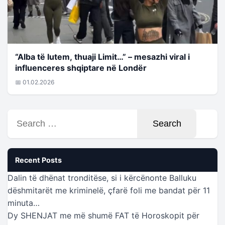
“Alba të lutem, thuaji Limit…” – mesazhi viral i
influenceres shqiptare në Londër
📅 01.02.2026
Search
for:
Recent Posts
Dalin të dhënat tronditëse, si i kërcënonte Balluku
dëshmitarët me kriminelë, çfarë foli me bandat për 11
minuta…
Dy SHENJAT me më shumë FAT të Horoskopit për