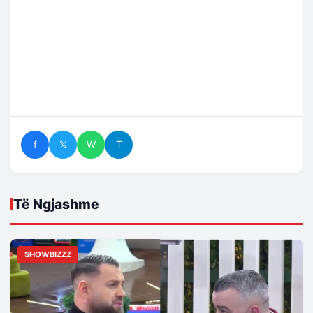
f
𝕏
W
T
Të Ngjashme
SHOWBIZZZ