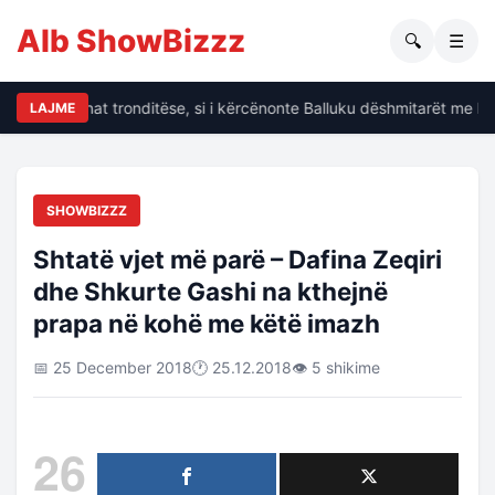
Alb ShowBizzz
🔍
☰
alin të dhënat tronditëse, si i kërcënonte Balluku dëshmitarët me kri
LAJME
SHOWBIZZZ
Shtatë vjet më parë – Dafina Zeqiri
dhe Shkurte Gashi na kthejnë
prapa në kohë me këtë imazh
📅 25 December 2018
🕐 25.12.2018
👁 5 shikime
26