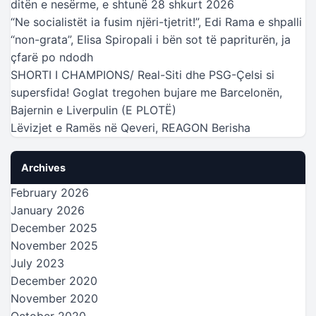
ditën e nesërme, e shtunë 28 shkurt 2026
“Ne socialistët ia fusim njëri-tjetrit!”, Edi Rama e shpalli
“non-grata”, Elisa Spiropali i bën sot të papriturën, ja
çfarë po ndodh
SHORTI I CHAMPIONS/ Real-Siti dhe PSG-Çelsi si
supersfida! Goglat tregohen bujare me Barcelonën,
Bajernin e Liverpulin (E PLOTË)
Lëvizjet e Ramës në Qeveri, REAGON Berisha
Archives
February 2026
January 2026
December 2025
November 2025
July 2023
December 2020
November 2020
October 2020