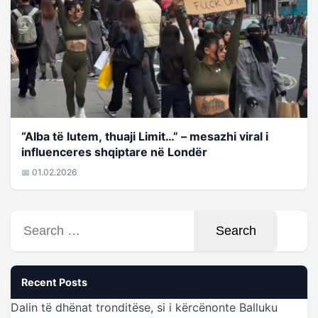
“Alba të lutem, thuaji Limit…” – mesazhi viral i
influenceres shqiptare në Londër
📅 01.02.2026
Search
for:
Recent Posts
Dalin të dhënat tronditëse, si i kërcënonte Balluku