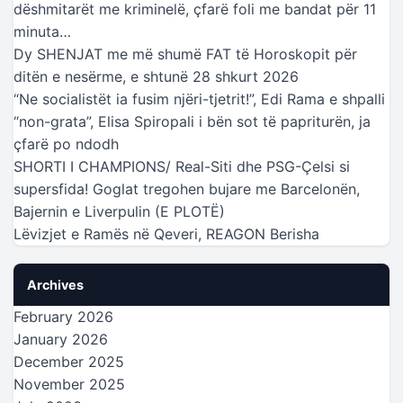
dëshmitarët me kriminelë, çfarë foli me bandat për 11
minuta…
Dy SHENJAT me më shumë FAT të Horoskopit për
ditën e nesërme, e shtunë 28 shkurt 2026
“Ne socialistët ia fusim njëri-tjetrit!”, Edi Rama e shpalli
“non-grata”, Elisa Spiropali i bën sot të papriturën, ja
çfarë po ndodh
SHORTI I CHAMPIONS/ Real-Siti dhe PSG-Çelsi si
supersfida! Goglat tregohen bujare me Barcelonën,
Bajernin e Liverpulin (E PLOTË)
Lëvizjet e Ramës në Qeveri, REAGON Berisha
Archives
February 2026
January 2026
December 2025
November 2025