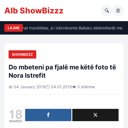
Alb ShowBizzz
🔍
☰
Dalin të dhënat tronditëse, si i kërcënonte Balluku dëshmitarët me kr
LAJME
SHOWBIZZZ
Do mbeteni pa fjalë me këtë foto të
Nora Istrefit
📅 04 January 2019
🕐 04.01.2019
👁 3 shikime
18
SHARES