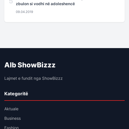
5
zbulon si vodhi në adoleshencë
09.04.2019
Alb ShowBizzz
Lajmet e fundit nga ShowBizzz
Kategoritë
Aktuale
Business
Fashion