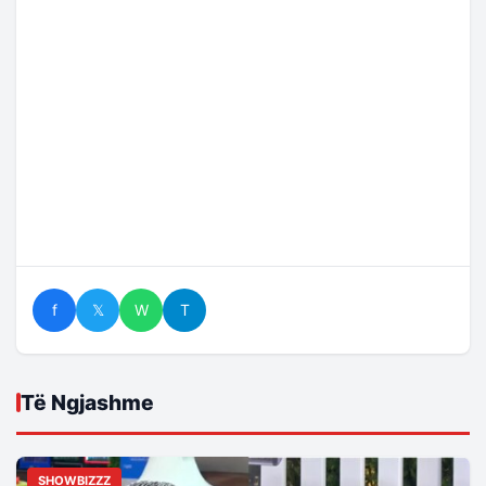
f
𝕏
W
T
Të Ngjashme
SHOWBIZZZ