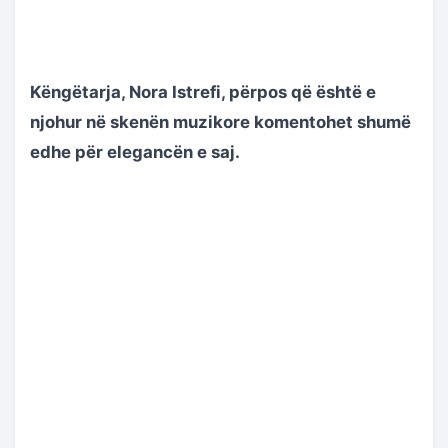
Këngëtarja, Nora Istrefi, përpos që është e
njohur në skenën muzikore komentohet shumë
edhe për elegancën e saj.