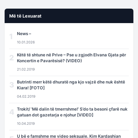
Më të Lexuarat
News –
1
10.01.2026
Këtë të shtune në Prive – Pse u zgjodh Elvana Gjata për
2
Koncertin e Pavarësisë? (VIDEO)
21.02.2019
Butrinti merr këtë dhuratë nga kjo vajzë dhe nuk është
3
Kiara! [FOTO]
04.02.2019
Trokit/ ‘Më dalin të tmerrshme!’ S’do ta besoni çfarë nuk
4
gatuan dot gazetarja e njohur [VIDEO]
10.04.2019
U bë e famshme me video seksuale, Kim Kardashian