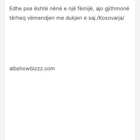
Edhe pse është nënë e një fëmijë, ajo gjithmonë
tërheq vëmendjen me dukjen e saj./Kosovarja/
albshowbizzz.com