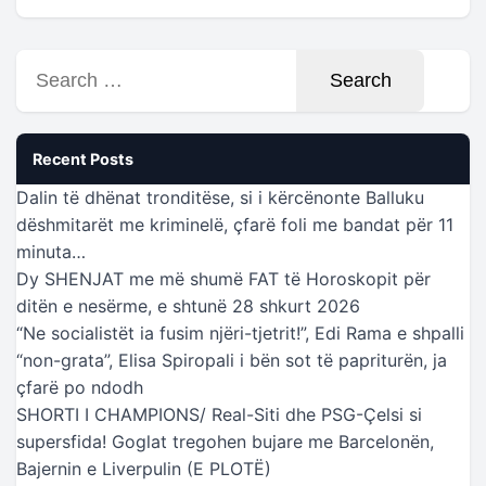
Search
for:
Recent Posts
Dalin të dhënat tronditëse, si i kërcënonte Balluku
dëshmitarët me kriminelë, çfarë foli me bandat për 11
minuta…
Dy SHENJAT me më shumë FAT të Horoskopit për
ditën e nesërme, e shtunë 28 shkurt 2026
“Ne socialistët ia fusim njëri-tjetrit!”, Edi Rama e shpalli
“non-grata”, Elisa Spiropali i bën sot të papriturën, ja
çfarë po ndodh
SHORTI I CHAMPIONS/ Real-Siti dhe PSG-Çelsi si
supersfida! Goglat tregohen bujare me Barcelonën,
Bajernin e Liverpulin (E PLOTË)