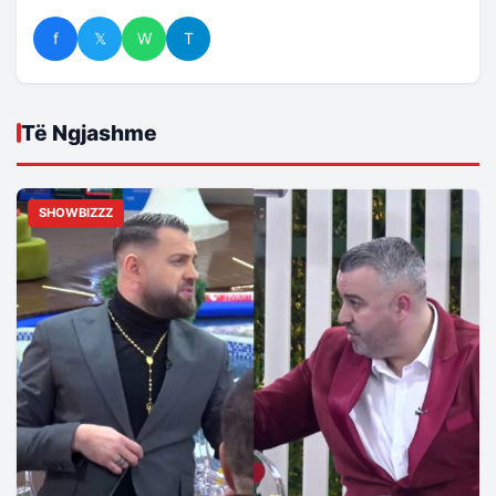
f
𝕏
W
T
Të Ngjashme
SHOWBIZZZ