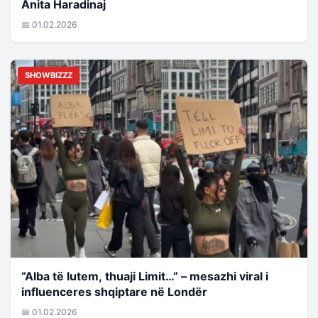
Anita Haradinaj
📅 01.02.2026
SHOWBIZZZ
“Alba të lutem, thuaji Limit…” – mesazhi viral i
influenceres shqiptare në Londër
📅 01.02.2026