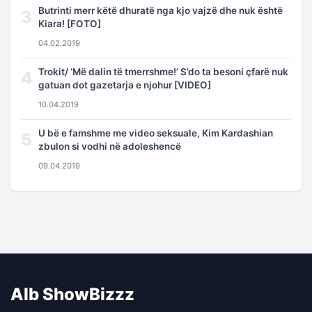
Butrinti merr këtë dhuratë nga kjo vajzë dhe nuk është
3
Kiara! [FOTO]
04.02.2019
Trokit/ ‘Më dalin të tmerrshme!’ S’do ta besoni çfarë nuk
4
gatuan dot gazetarja e njohur [VIDEO]
10.04.2019
U bë e famshme me video seksuale, Kim Kardashian
5
zbulon si vodhi në adoleshencë
09.04.2019
Alb ShowBizzz