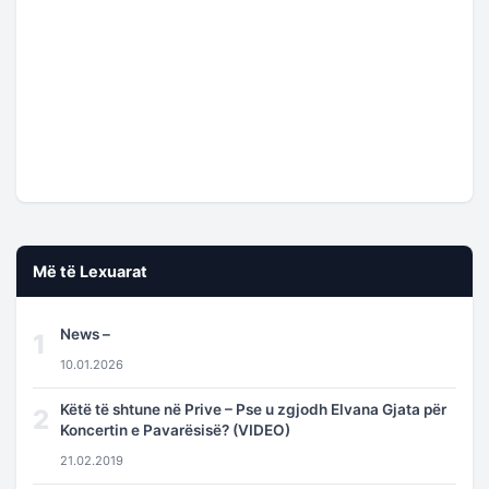
Më të Lexuarat
News –
1
10.01.2026
Këtë të shtune në Prive – Pse u zgjodh Elvana Gjata për
2
Koncertin e Pavarësisë? (VIDEO)
21.02.2019