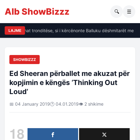
Alb ShowBizzz
🔍
☰
alin të dhënat tronditëse, si i kërcënonte Balluku dëshmitarët me kri
LAJME
SHOWBIZZZ
Ed Sheeran përballet me akuzat për
kopjimin e këngës ‘Thinking Out
Loud’
📅 04 January 2019
🕐 04.01.2019
👁 2 shikime
18