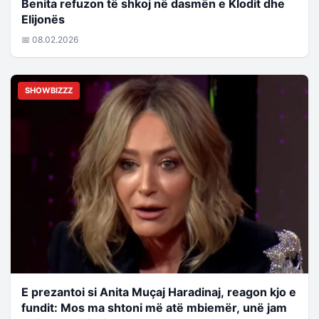
Benita refuzon të shkoj në dasmën e Klodit dhe
Elijonës
📅 08.02.2026
SHOWBIZZZ
E prezantoi si Anita Muçaj Haradinaj, reagon kjo e
fundit: Mos ma shtoni më atë mbiemër, unë jam