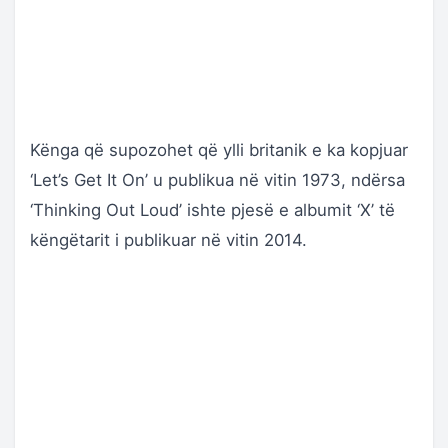
Kënga që supozohet që ylli britanik e ka kopjuar
‘Let’s Get It On’ u publikua në vitin 1973, ndërsa
‘Thinking Out Loud’ ishte pjesë e albumit ‘X’ të
këngëtarit i publikuar në vitin 2014.