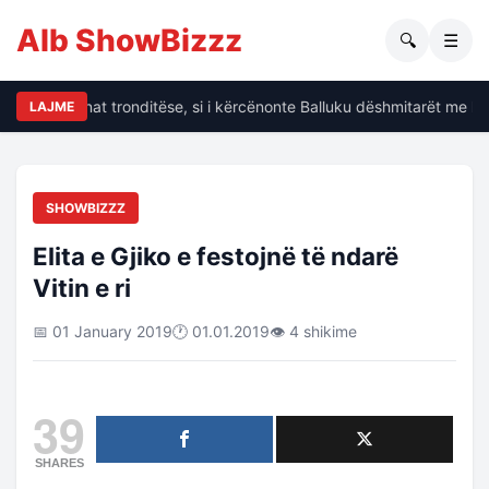
Alb ShowBizzz
🔍
☰
alin të dhënat tronditëse, si i kërcënonte Balluku dëshmitarët me kri
LAJME
SHOWBIZZZ
Elita e Gjiko e festojnë të ndarë
Vitin e ri
📅 01 January 2019
🕐 01.01.2019
👁 4 shikime
39
SHARES