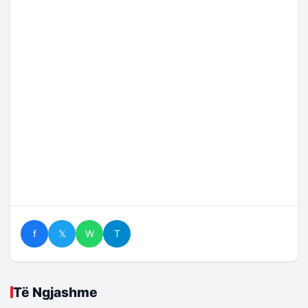
f
𝕏
W
T
Të Ngjashme