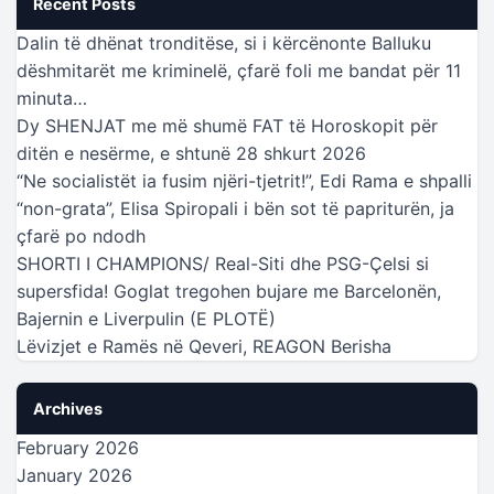
Recent Posts
Dalin të dhënat tronditëse, si i kërcënonte Balluku
dëshmitarët me kriminelë, çfarë foli me bandat për 11
minuta…
Dy SHENJAT me më shumë FAT të Horoskopit për
ditën e nesërme, e shtunë 28 shkurt 2026
“Ne socialistët ia fusim njëri-tjetrit!”, Edi Rama e shpalli
“non-grata”, Elisa Spiropali i bën sot të papriturën, ja
çfarë po ndodh
SHORTI I CHAMPIONS/ Real-Siti dhe PSG-Çelsi si
supersfida! Goglat tregohen bujare me Barcelonën,
Bajernin e Liverpulin (E PLOTË)
Lëvizjet e Ramës në Qeveri, REAGON Berisha
Archives
February 2026
January 2026