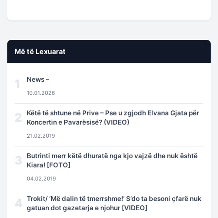
Më të Lexuarat
News –
1
10.01.2026
Këtë të shtune në Prive – Pse u zgjodh Elvana Gjata për
2
Koncertin e Pavarësisë? (VIDEO)
21.02.2019
Butrinti merr këtë dhuratë nga kjo vajzë dhe nuk është
3
Kiara! [FOTO]
04.02.2019
Trokit/ ‘Më dalin të tmerrshme!’ S’do ta besoni çfarë nuk
4
gatuan dot gazetarja e njohur [VIDEO]