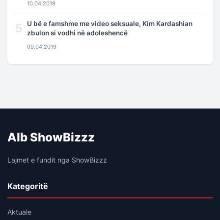
10.04.2019
U bë e famshme me video seksuale, Kim Kardashian
5
zbulon si vodhi në adoleshencë
09.04.2019
Alb ShowBizzz
Lajmet e fundit nga ShowBizzz
Kategoritë
Aktuale