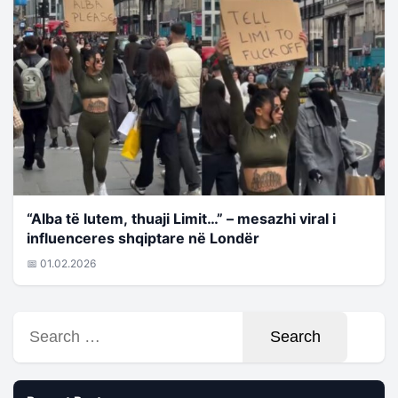
“Alba të lutem, thuaji Limit…” – mesazhi viral i
influenceres shqiptare në Londër
📅 01.02.2026
Search
for: