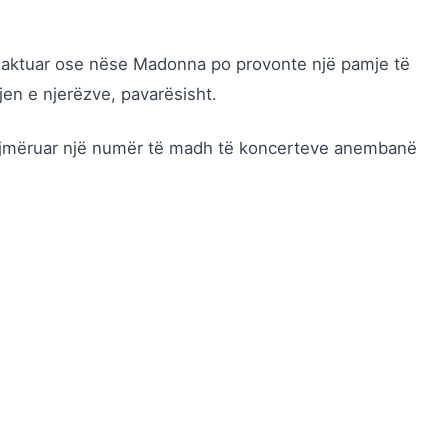
edaktuar ose nëse Madonna po provonte një pamje të
en e njerëzve, pavarësisht.
ajmëruar një numër të madh të koncerteve anembanë