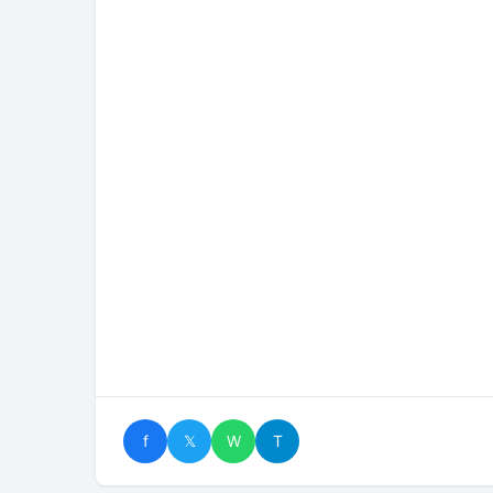
f
𝕏
W
T