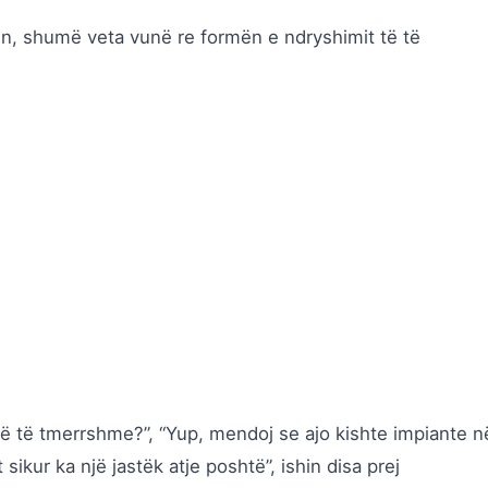
n, shumë veta vunë re formën e ndryshimit të të
ë të tmerrshme?”, “Yup, mendoj se ajo kishte impiante n
sikur ka një jastëk atje poshtë”, ishin disa prej