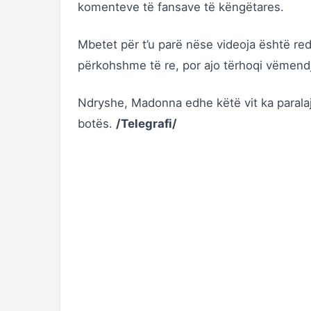
komenteve të fansave të këngëtares.
Mbetet për t’u parë nëse videoja është r
përkohshme të re, por ajo tërhoqi vëmendj
Ndryshe, Madonna edhe këtë vit ka paral
botës.
/Telegrafi/