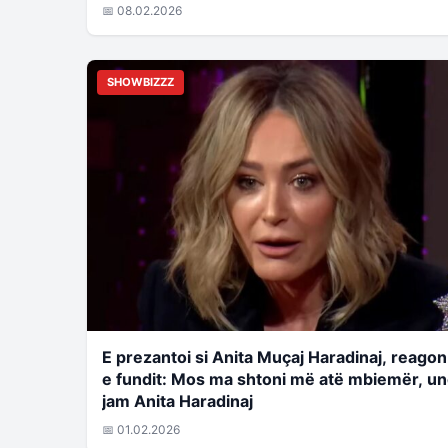
📅 08.02.2026
SHOWBIZZZ
E prezantoi si Anita Muçaj Haradinaj, reagon
e fundit: Mos ma shtoni më atë mbiemër, u
jam Anita Haradinaj
📅 01.02.2026