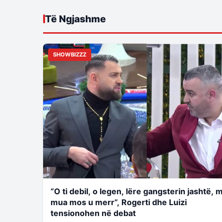
Të Ngjashme
SHOWBIZZZ
“O ti debil, o legen, lëre gangsterin jashtë, 
mua mos u merr”, Rogerti dhe Luizi
tensionohen në debat