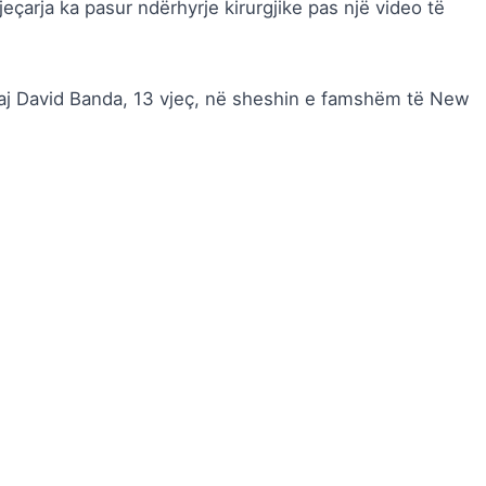
arja ka pasur ndërhyrje kirurgjike pas një video të
saj David Banda, 13 vjeç, në sheshin e famshëm të New