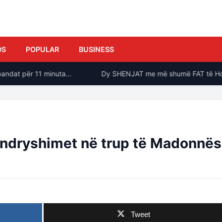
DS
POPULAR
BUSINESS
ndat për 11 minuta…
Dy SHENJAT me më shumë FAT të Horosko
 ndryshimet në trup të Madonnës
Tweet