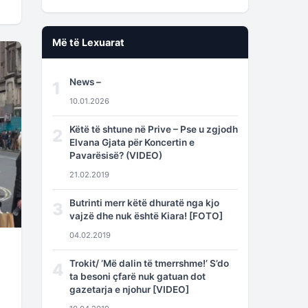
Më të Lexuarat
News –
1
10.01.2026
Këtë të shtune në Prive – Pse u zgjodh
2
Elvana Gjata për Koncertin e
Pavarësisë? (VIDEO)
21.02.2019
Butrinti merr këtë dhuratë nga kjo
3
vajzë dhe nuk është Kiara! [FOTO]
04.02.2019
Trokit/ ‘Më dalin të tmerrshme!’ S’do
4
ta besoni çfarë nuk gatuan dot
gazetarja e njohur [VIDEO]