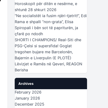
Horoskopit për ditën e nesërme, e
shtunë 28 shkurt 2026
“Ne socialistët ia fusim njëri-tjetrit!”, Edi
Rama e shpalli “non-grata”, Elisa
Spiropali i bën sot të papriturën, ja
çfarë po ndodh
SHORTI I CHAMPIONS/ Real-Siti dhe
PSG-Çelsi si supersfida! Goglat
tregohen bujare me Barcelonën,
Bajernin e Liverpulin (E PLOTË)
Lëvizjet e Ramës në Qeveri, REAGON
Berisha
Archives
February 2026
January 2026
December 2025