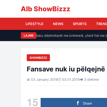
Alb ShowBizzz
LIFESTYLE
NEWS
SPORTS
TREN
e, si i kërcënonte Balluku dëshmitarët me kriminelë, çfarë foli me ba
LAJME
SHOWBIZZZ
Fansave nuk iu pëlqejnë
📅 03 January 2019
🕐 03.01.2019
👁 3 shikime
15
Share