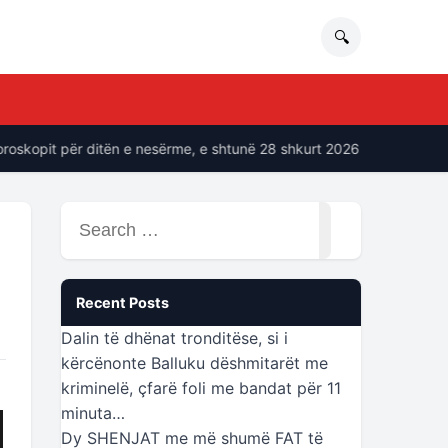
🔍
pit për ditën e nesërme, e shtunë 28 shkurt 2026
“Ne soci
Search
for:
Recent Posts
Dalin të dhënat tronditëse, si i
kërcënonte Balluku dëshmitarët me
kriminelë, çfarë foli me bandat për 11
minuta…
Dy SHENJAT me më shumë FAT të