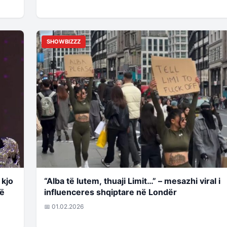
SHOWBIZZZ
 kjo
“Alba të lutem, thuaji Limit…” – mesazhi viral i
në
influenceres shqiptare në Londër
📅 01.02.2026