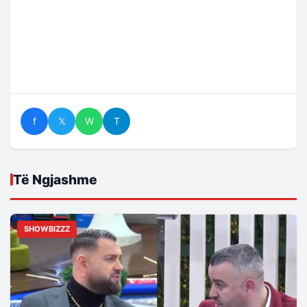
f
𝕏
W
T
Të Ngjashme
SHOWBIZZZ