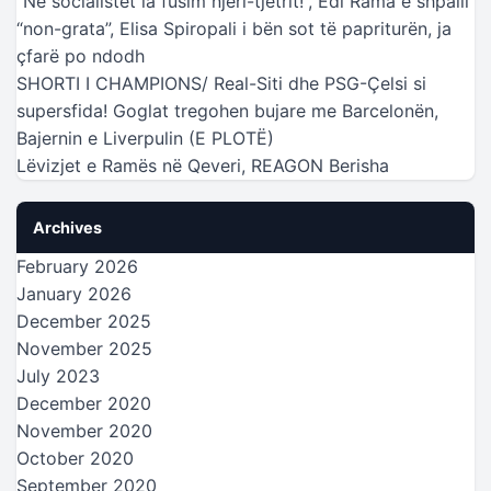
“Ne socialistët ia fusim njëri-tjetrit!”, Edi Rama e shpalli
“non-grata”, Elisa Spiropali i bën sot të papriturën, ja
çfarë po ndodh
SHORTI I CHAMPIONS/ Real-Siti dhe PSG-Çelsi si
supersfida! Goglat tregohen bujare me Barcelonën,
Bajernin e Liverpulin (E PLOTË)
Lëvizjet e Ramës në Qeveri, REAGON Berisha
Archives
February 2026
January 2026
December 2025
November 2025
July 2023
December 2020
November 2020
October 2020
September 2020