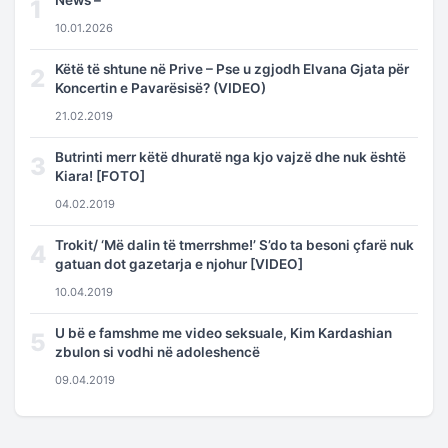
1
10.01.2026
Këtë të shtune në Prive – Pse u zgjodh Elvana Gjata për
2
Koncertin e Pavarësisë? (VIDEO)
21.02.2019
Butrinti merr këtë dhuratë nga kjo vajzë dhe nuk është
3
Kiara! [FOTO]
04.02.2019
Trokit/ ‘Më dalin të tmerrshme!’ S’do ta besoni çfarë nuk
4
gatuan dot gazetarja e njohur [VIDEO]
10.04.2019
U bë e famshme me video seksuale, Kim Kardashian
5
zbulon si vodhi në adoleshencë
09.04.2019