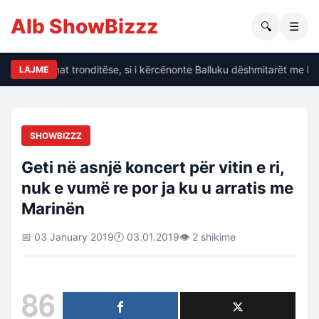
Alb ShowBizzz
🔍
☰
alin të dhënat tronditëse, si i kërcënonte Balluku dëshmitarët me kri
LAJME
SHOWBIZZZ
Geti në asnjë koncert për vitin e ri,
nuk e vumë re por ja ku u arratis me
Marinën
📅 03 January 2019
🕐 03.01.2019
👁 2 shikime
86