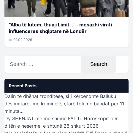
“Alba të lutem, thuaji Limit…” – mesazhi viral i
influenceres shqiptare në Londër
📅 01.02.2026
Search
for:
Recent Posts
Dalin të dhënat tronditëse, si i kërcënonte Balluku
dëshmitarët me kriminelë, çfarë foli me bandat për 11
minuta…
Dy SHENJAT me më shumë FAT të Horoskopit për
ditën e nesërme, e shtunë 28 shkurt 2026