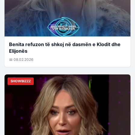
Benita refuzon të shkoj në dasmën e Klodit dhe
Elijonës
📅 08.02.2026
SHOWBIZZZ