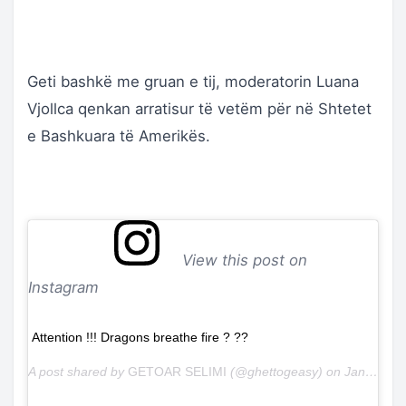
Geti bashkë me gruan e tij, moderatorin Luana
Vjollca qenkan arratisur të vetëm për në Shtetet
e Bashkuara të Amerikës.
View this post on
Instagram
Attention !!! Dragons breathe fire ? ??
A post shared by
GETOAR SELIMI
(@ghettogeasy) on
Jan 2, 2019 at 12:11pm PST