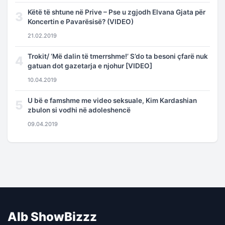
Këtë të shtune në Prive – Pse u zgjodh Elvana Gjata për
3
Koncertin e Pavarësisë? (VIDEO)
21.02.2019
Trokit/ ‘Më dalin të tmerrshme!’ S’do ta besoni çfarë nuk
4
gatuan dot gazetarja e njohur [VIDEO]
10.04.2019
U bë e famshme me video seksuale, Kim Kardashian
5
zbulon si vodhi në adoleshencë
09.04.2019
Alb ShowBizzz