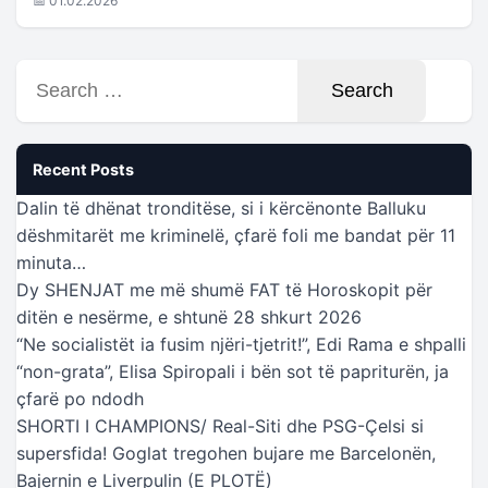
📅 01.02.2026
Search
for:
Recent Posts
Dalin të dhënat tronditëse, si i kërcënonte Balluku
dëshmitarët me kriminelë, çfarë foli me bandat për 11
minuta…
Dy SHENJAT me më shumë FAT të Horoskopit për
ditën e nesërme, e shtunë 28 shkurt 2026
“Ne socialistët ia fusim njëri-tjetrit!”, Edi Rama e shpalli
“non-grata”, Elisa Spiropali i bën sot të papriturën, ja
çfarë po ndodh
SHORTI I CHAMPIONS/ Real-Siti dhe PSG-Çelsi si
supersfida! Goglat tregohen bujare me Barcelonën,
Bajernin e Liverpulin (E PLOTË)