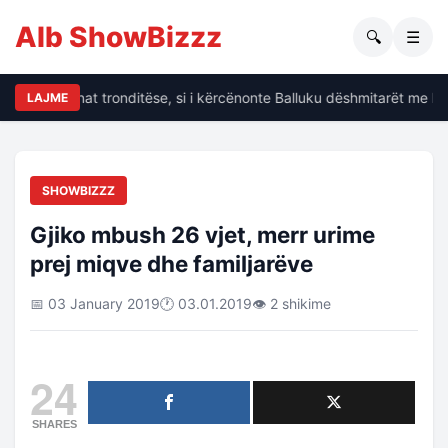
Alb ShowBizzz
🔍
☰
alin të dhënat tronditëse, si i kërcënonte Balluku dëshmitarët me kri
LAJME
SHOWBIZZZ
Gjiko mbush 26 vjet, merr urime
prej miqve dhe familjarëve
📅 03 January 2019
🕐 03.01.2019
👁 2 shikime
24
SHARES