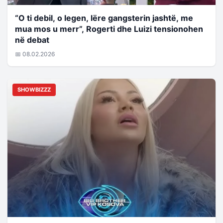
“O ti debil, o legen, lëre gangsterin jashtë, me
mua mos u merr”, Rogerti dhe Luizi tensionohen
në debat
📅 08.02.2026
SHOWBIZZZ