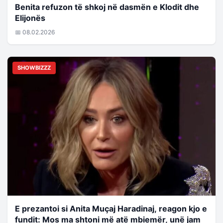
Benita refuzon të shkoj në dasmën e Klodit dhe
Elijonës
📅 08.02.2026
SHOWBIZZZ
E prezantoi si Anita Muçaj Haradinaj, reagon kjo e
fundit: Mos ma shtoni më atë mbiemër, unë jam