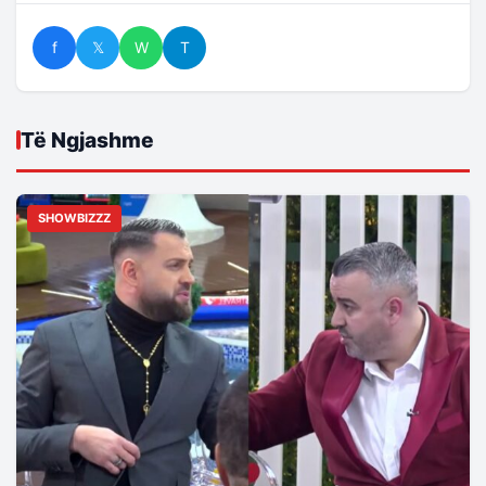
f
𝕏
W
T
Të Ngjashme
SHOWBIZZZ