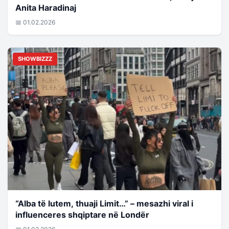
Anita Haradinaj
📅 01.02.2026
SHOWBIZZZ
“Alba të lutem, thuaji Limit…” – mesazhi viral i
influenceres shqiptare në Londër