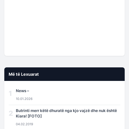
Më të Lexuarat
News –
1
10.01.2026
Butrinti merr këtë dhuratë nga kjo vajzë dhe nuk është
2
Kiara! [FOTO]
04.02.2019