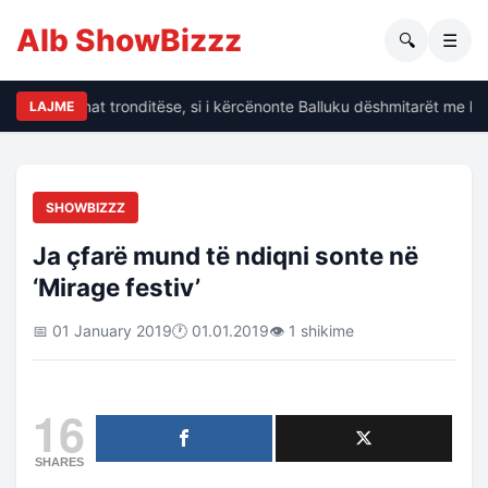
Alb ShowBizzz
🔍
☰
alin të dhënat tronditëse, si i kërcënonte Balluku dëshmitarët me kri
LAJME
SHOWBIZZZ
Ja çfarë mund të ndiqni sonte në
‘Mirage festiv’
📅 01 January 2019
🕐 01.01.2019
👁 1 shikime
16
SHARES