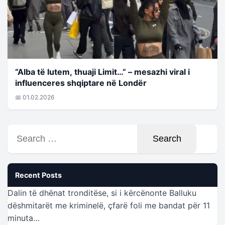
“Alba të lutem, thuaji Limit…” – mesazhi viral i
influenceres shqiptare në Londër
📅 01.02.2026
Search
for:
Recent Posts
Dalin të dhënat tronditëse, si i kërcënonte Balluku
dëshmitarët me kriminelë, çfarë foli me bandat për 11
minuta…