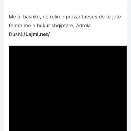
Me ju bashkë, në rolin e prezantueses do të jetë
femra më e bukur shqiptare, Adrola
Dushi.
/Lajmi.net/