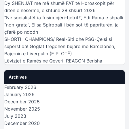
Dy SHENJAT me më shumë FAT të Horoskopit për
ditën e nesërme, e shtunë 28 shkurt 2026
“Ne socialistët ia fusim njëri-tjetrit!”, Edi Rama e shpalli
“non-grata”, Elisa Spiropali i bën sot të papriturën, ja
çfarë po ndodh
SHORTI I CHAMPIONS/ Real-Siti dhe PSG-Çelsi si
supersfida! Goglat tregohen bujare me Barcelonën,
Bajernin e Liverpulin (E PLOTË)
Lëvizjet e Ramës në Qeveri, REAGON Berisha
Archives
February 2026
January 2026
December 2025
November 2025
July 2023
December 2020