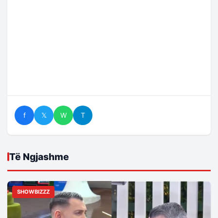
f
𝕏
W
T
Të Ngjashme
SHOWBIZZZ