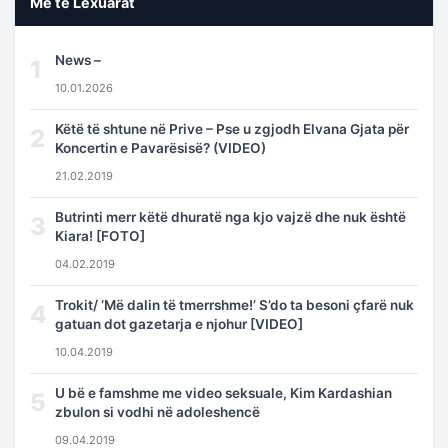
Më të Lexuarat
News –
1
10.01.2026
Këtë të shtune në Prive – Pse u zgjodh Elvana Gjata për
2
Koncertin e Pavarësisë? (VIDEO)
21.02.2019
Butrinti merr këtë dhuratë nga kjo vajzë dhe nuk është
3
Kiara! [FOTO]
04.02.2019
Trokit/ ‘Më dalin të tmerrshme!’ S’do ta besoni çfarë nuk
4
gatuan dot gazetarja e njohur [VIDEO]
10.04.2019
U bë e famshme me video seksuale, Kim Kardashian
5
zbulon si vodhi në adoleshencë
09.04.2019