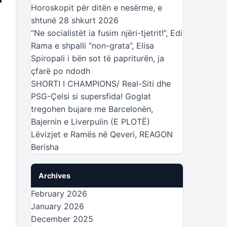
Horoskopit për ditën e nesërme, e
shtunë 28 shkurt 2026
“Ne socialistët ia fusim njëri-tjetrit!”, Edi
Rama e shpalli “non-grata”, Elisa
Spiropali i bën sot të papriturën, ja
çfarë po ndodh
SHORTI I CHAMPIONS/ Real-Siti dhe
PSG-Çelsi si supersfida! Goglat
tregohen bujare me Barcelonën,
Bajernin e Liverpulin (E PLOTË)
Lëvizjet e Ramës në Qeveri, REAGON
Berisha
Archives
February 2026
January 2026
December 2025