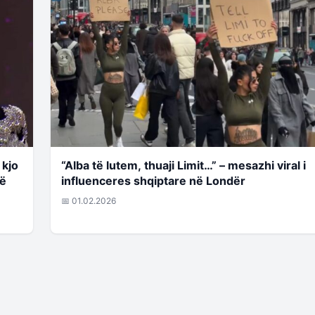
 kjo
“Alba të lutem, thuaji Limit…” – mesazhi viral i
në
influenceres shqiptare në Londër
📅 01.02.2026