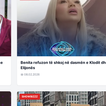
me
Benita refuzon të shkoj në dasmën e Klodit d
Elijonës
📅 08.02.2026
SHOWBIZZZ