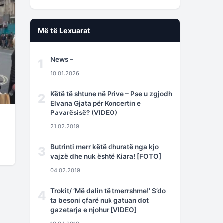
Më të Lexuarat
News –
1
10.01.2026
Këtë të shtune në Prive – Pse u zgjodh
2
Elvana Gjata për Koncertin e
Pavarësisë? (VIDEO)
21.02.2019
Butrinti merr këtë dhuratë nga kjo
3
vajzë dhe nuk është Kiara! [FOTO]
04.02.2019
Trokit/ ‘Më dalin të tmerrshme!’ S’do
4
ta besoni çfarë nuk gatuan dot
gazetarja e njohur [VIDEO]