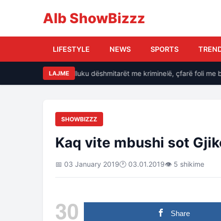
Alb ShowBizzz
LIFESTYLE
NEWS
SPORTS
TREN
e, si i kërcënonte Balluku dëshmitarët me kriminelë, çfarë foli me ba
LAJME
SHOWBIZZZ
Kaq vite mbushi sot Gjik
📅 03 January 2019
🕐 03.01.2019
👁 5 shikime
30
Share