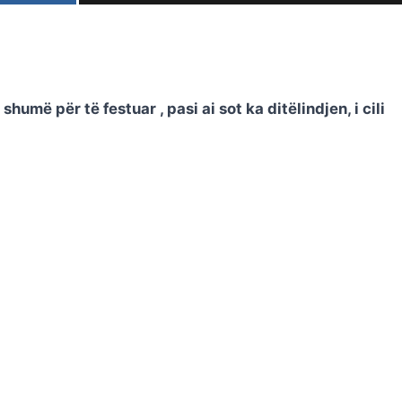
shumë për të festuar , pasi ai sot ka ditëlindjen, i cili