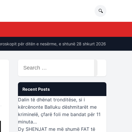
🔍
pit për ditën e nesërme, e shtunë 28 shkurt 2026
“Ne soci
Search
for:
Recent Posts
Dalin të dhënat tronditëse, si i
kërcënonte Balluku dëshmitarët me
kriminelë, çfarë foli me bandat për 11
minuta…
Dy SHENJAT me më shumë FAT të