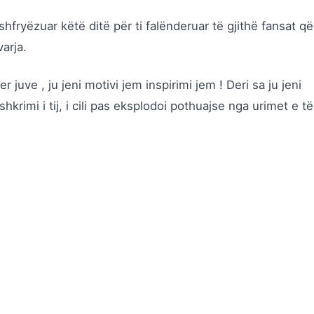
shfryëzuar këtë ditë për ti falënderuar të gjithë fansat që
arja.
 juve , ju jeni motivi jem inspirimi jem ! Deri sa ju jeni
krimi i tij, i cili pas eksplodoi pothuajse nga urimet e të