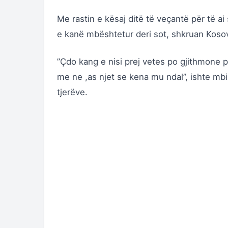
Me rastin e kësaj ditë të veçantë për të ai 
e kanë mbështetur deri sot, shkruan Kosov
”Çdo kang e nisi prej vetes po gjithmone per
me ne ,as njet se kena mu ndal”, ishte mbish
tjerëve.