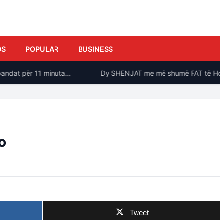
DS
POPULAR
BUSINESS
ndat për 11 minuta…
Dy SHENJAT me më shumë FAT të Horosko
o
Tweet