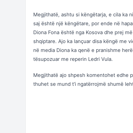
Megjithatë, ashtu si këngëtarja, e cila ka
saj është një këngëtare, por ende në hapa
Diona Fona është nga Kosova dhe prej më 
shqiptare. Ajo ka lançuar disa këngë me vi
në media Diona ka qenë e pranishme herë h
tësupozuar me reperin Ledri Vula.
Megjithatë ajo shpesh komentohet edhe pë
thuhet se mund t’i ngatërrojmë shumë leh