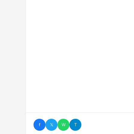
f
𝕏
W
T