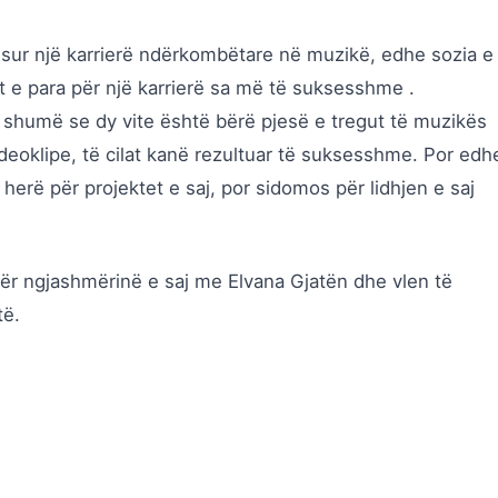
 nisur një karrierë ndërkombëtare në muzikë, edhe sozia e
t e para për një karrierë sa më të suksesshme .
shumë se dy vite është bërë pjesë e tregut të muzikës
deoklipe, të cilat kanë rezultuar të suksesshme. Por edh
erë për projektet e saj, por sidomos për lidhjen e saj
r ngjashmërinë e saj me Elvana Gjatën dhe vlen të
të.