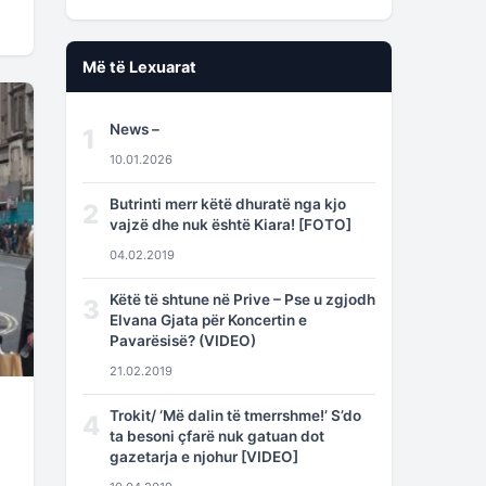
Më të Lexuarat
News –
1
10.01.2026
Butrinti merr këtë dhuratë nga kjo
2
vajzë dhe nuk është Kiara! [FOTO]
04.02.2019
Këtë të shtune në Prive – Pse u zgjodh
3
Elvana Gjata për Koncertin e
Pavarësisë? (VIDEO)
21.02.2019
Trokit/ ‘Më dalin të tmerrshme!’ S’do
4
ta besoni çfarë nuk gatuan dot
gazetarja e njohur [VIDEO]