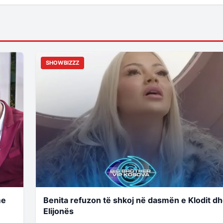
SHOWBIZZZ
me
Benita refuzon të shkoj në dasmën e Klodit d
Elijonës