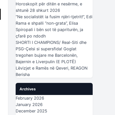
Horoskopit për ditën e nesërme, e
shtunë 28 shkurt 2026
“Ne socialistët ia fusim njëri-tjetrit!”, Edi
Rama e shpalli “non-grata”, Elisa
Spiropali i bën sot të papriturën, ja
çfarë po ndodh
SHORTI I CHAMPIONS/ Real-Siti dhe
PSG-Çelsi si supersfida! Goglat
tregohen bujare me Barcelonën,
Bajernin e Liverpulin (E PLOTË)
Lëvizjet e Ramës në Qeveri, REAGON
Berisha
Archives
February 2026
January 2026
December 2025