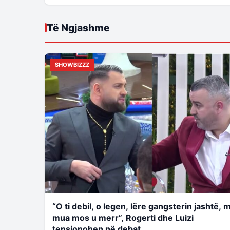
Të Ngjashme
SHOWBIZZZ
“O ti debil, o legen, lëre gangsterin jashtë, 
mua mos u merr”, Rogerti dhe Luizi
tensionohen në debat