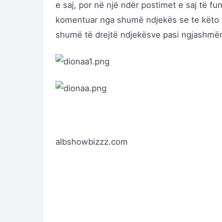
e saj, por në një ndër postimet e saj të fu
komentuar nga shumë ndjekës se te këto f
shumë të drejtë ndjekësve pasi ngjashmë
albshowbizzz.com