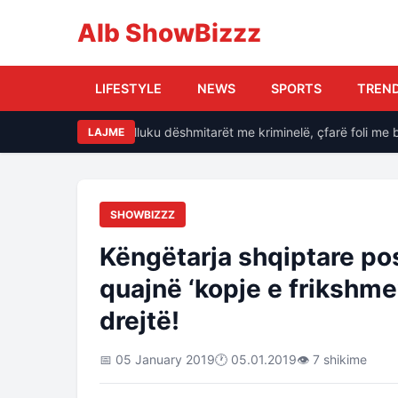
Alb ShowBizzz
LIFESTYLE
NEWS
SPORTS
TREN
e, si i kërcënonte Balluku dëshmitarët me kriminelë, çfarë foli me ba
LAJME
SHOWBIZZZ
Këngëtarja shqiptare pos
quajnë ‘kopje e frikshme
drejtë!
📅 05 January 2019
🕐 05.01.2019
👁 7 shikime