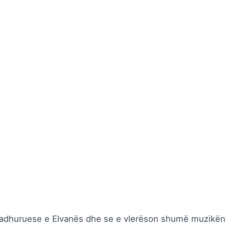
ë adhuruese e Elvanës dhe se e vlerëson shumë muzikën