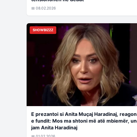
📅 08.02.2026
SHOWBIZZZ
E prezantoi si Anita Muçaj Haradinaj, reagon
e fundit: Mos ma shtoni më atë mbiemër, u
jam Anita Haradinaj
📅 01.02.2026