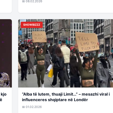
📅 08.02.2026
SHOWBIZZZ
 kjo
“Alba të lutem, thuaji Limit…” – mesazhi viral i
në
influenceres shqiptare në Londër
📅 01.02.2026