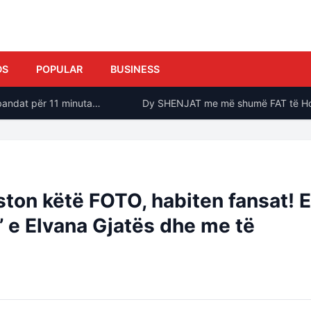
DS
POPULAR
BUSINESS
ndat për 11 minuta…
Dy SHENJAT me më shumë FAT të Horosko
ton këtë FOTO, habiten fansat! E
’ e Elvana Gjatës dhe me të