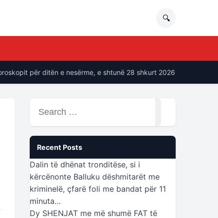
🔍
pit për ditën e nesërme, e shtunë 28 shkurt 2026
“Ne soci
Search
for:
Recent Posts
Dalin të dhënat tronditëse, si i
kërcënonte Balluku dëshmitarët me
kriminelë, çfarë foli me bandat për 11
minuta…
Dy SHENJAT me më shumë FAT të