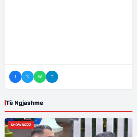
f
𝕏
W
T
Të Ngjashme
SHOWBIZZZ