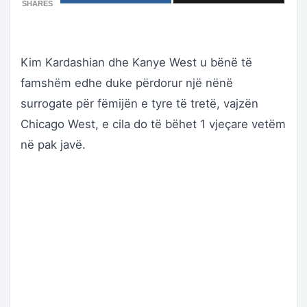
SHARES
Kim Kardashian dhe Kanye West u bënë të
famshëm edhe duke përdorur një nënë
surrogate për fëmijën e tyre të tretë, vajzën
Chicago West, e cila do të bëhet 1 vjeçare vetëm
në pak javë.