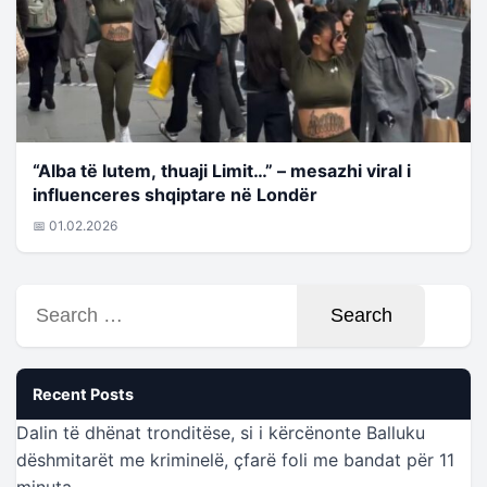
“Alba të lutem, thuaji Limit…” – mesazhi viral i
influenceres shqiptare në Londër
📅 01.02.2026
Search
for:
Recent Posts
Dalin të dhënat tronditëse, si i kërcënonte Balluku
dëshmitarët me kriminelë, çfarë foli me bandat për 11
minuta…