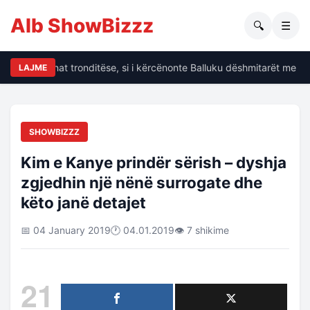
Alb ShowBizzz
🔍
☰
alin të dhënat tronditëse, si i kërcënonte Balluku dëshmitarët me kr
LAJME
SHOWBIZZZ
Kim e Kanye prindër sërish – dyshja
zgjedhin një nënë surrogate dhe
këto janë detajet
📅 04 January 2019
🕐 04.01.2019
👁 7 shikime
21