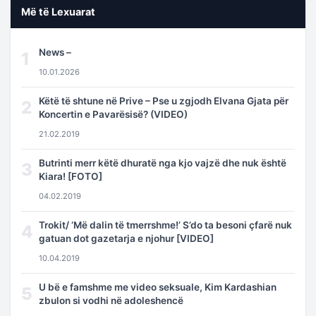
Më të Lexuarat
News –
1
10.01.2026
Këtë të shtune në Prive – Pse u zgjodh Elvana Gjata për
2
Koncertin e Pavarësisë? (VIDEO)
21.02.2019
Butrinti merr këtë dhuratë nga kjo vajzë dhe nuk është
3
Kiara! [FOTO]
04.02.2019
Trokit/ ‘Më dalin të tmerrshme!’ S’do ta besoni çfarë nuk
4
gatuan dot gazetarja e njohur [VIDEO]
10.04.2019
U bë e famshme me video seksuale, Kim Kardashian
5
zbulon si vodhi në adoleshencë