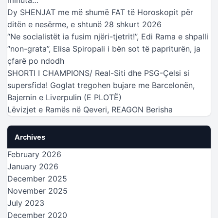
Dy SHENJAT me më shumë FAT të Horoskopit për
ditën e nesërme, e shtunë 28 shkurt 2026
“Ne socialistët ia fusim njëri-tjetrit!”, Edi Rama e shpalli
“non-grata”, Elisa Spiropali i bën sot të papriturën, ja
çfarë po ndodh
SHORTI I CHAMPIONS/ Real-Siti dhe PSG-Çelsi si
supersfida! Goglat tregohen bujare me Barcelonën,
Bajernin e Liverpulin (E PLOTË)
Lëvizjet e Ramës në Qeveri, REAGON Berisha
Archives
February 2026
January 2026
December 2025
November 2025
July 2023
December 2020