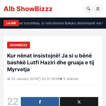
Alb ShowBizzz
🔍
☰
alin të dhënat tronditëse, si i kërcënonte Balluku dëshmitarët me kri
LAJME
SHOWBIZZZ
Kur nënat insistojnë! Ja si u bënë
bashkë Lutfi Haziri dhe gruaja e tij
Myrvetja
📅 02 January 2019
🕐 02.01.2019
👁 5 shikime
22