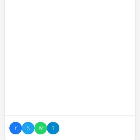
f
𝕏
W
T