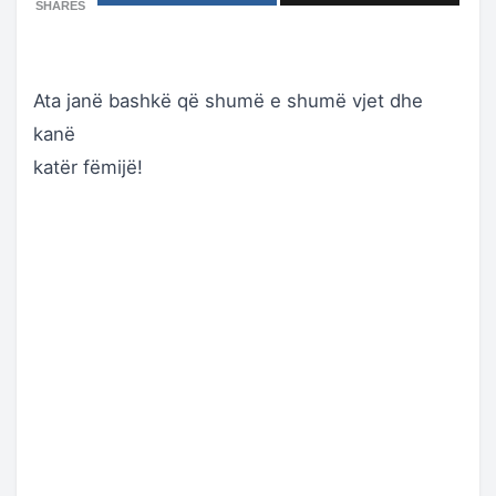
SHARES
Ata janë bashkë që shumë e shumë vjet dhe
kanë
katër fëmijë!