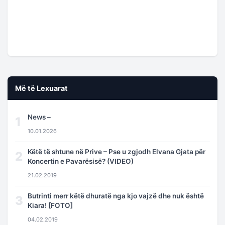
Më të Lexuarat
News –
1
10.01.2026
Këtë të shtune në Prive – Pse u zgjodh Elvana Gjata për
2
Koncertin e Pavarësisë? (VIDEO)
21.02.2019
Butrinti merr këtë dhuratë nga kjo vajzë dhe nuk është
3
Kiara! [FOTO]
04.02.2019