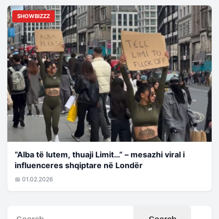
SHOWBIZZZ
“Alba të lutem, thuaji Limit…” – mesazhi viral i
influenceres shqiptare në Londër
📅 01.02.2026
Search