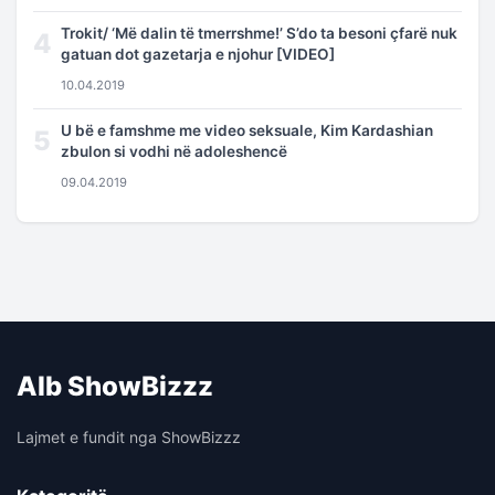
Trokit/ ‘Më dalin të tmerrshme!’ S’do ta besoni çfarë nuk
4
gatuan dot gazetarja e njohur [VIDEO]
10.04.2019
U bë e famshme me video seksuale, Kim Kardashian
5
zbulon si vodhi në adoleshencë
09.04.2019
Alb ShowBizzz
Lajmet e fundit nga ShowBizzz