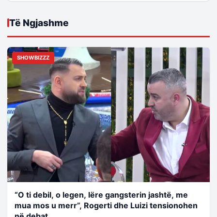
Të Ngjashme
SHOWBIZZZ
“O ti debil, o legen, lëre gangsterin jashtë, me
mua mos u merr”, Rogerti dhe Luizi tensionohen
në debat