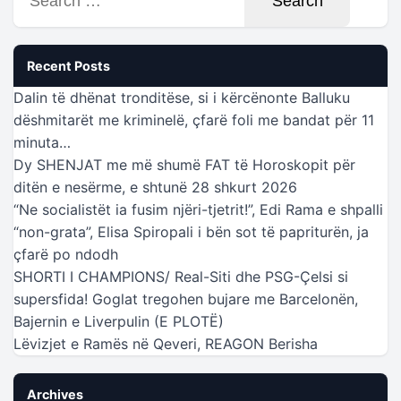
for:
Recent Posts
Dalin të dhënat tronditëse, si i kërcënonte Balluku
dëshmitarët me kriminelë, çfarë foli me bandat për 11
minuta…
Dy SHENJAT me më shumë FAT të Horoskopit për
ditën e nesërme, e shtunë 28 shkurt 2026
“Ne socialistët ia fusim njëri-tjetrit!”, Edi Rama e shpalli
“non-grata”, Elisa Spiropali i bën sot të papriturën, ja
çfarë po ndodh
SHORTI I CHAMPIONS/ Real-Siti dhe PSG-Çelsi si
supersfida! Goglat tregohen bujare me Barcelonën,
Bajernin e Liverpulin (E PLOTË)
Lëvizjet e Ramës në Qeveri, REAGON Berisha
Archives