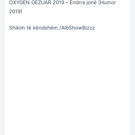
OXYGEN GËZUAR 2019 – Ëndrra jonë (Humor
2019)
Shikim të këndshëm./AlbShowBizzz