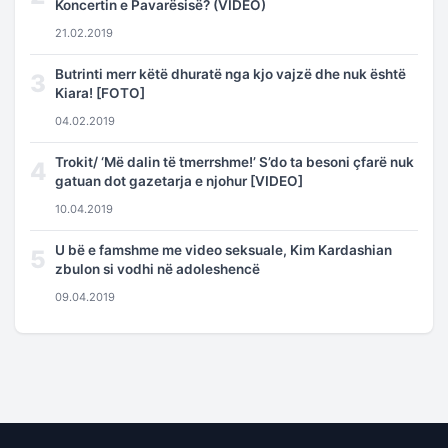
Koncertin e Pavarësisë? (VIDEO)
21.02.2019
Butrinti merr këtë dhuratë nga kjo vajzë dhe nuk është
3
Kiara! [FOTO]
04.02.2019
Trokit/ ‘Më dalin të tmerrshme!’ S’do ta besoni çfarë nuk
4
gatuan dot gazetarja e njohur [VIDEO]
10.04.2019
U bë e famshme me video seksuale, Kim Kardashian
5
zbulon si vodhi në adoleshencë
09.04.2019