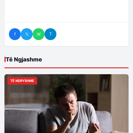
f
𝕏
W
T
Të Ngjashme
TË NDRYSHME