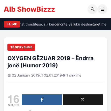
Alb ShowBizzz
🔍
☰
Dalin të dhënat tronditëse, si i kërcënonte Balluku dëshmitarët me kr
LAJME
TË NDRYSHME
OXYGEN GËZUAR 2019 – Ëndrra
jonë (Humor 2019)
📅 02 January 2019
🕐 02.01.2019
👁 1 shikime
16
SHARES