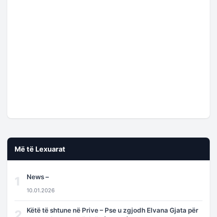
Më të Lexuarat
News –
1
10.01.2026
Këtë të shtune në Prive – Pse u zgjodh Elvana Gjata për
2