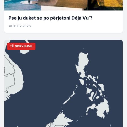
Pse ju duket se po përjetoni Déjà Vu’?
📅 01.02.2026
TË NDRYSHME