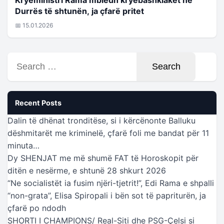
Durrës të shtunën, ja çfarë pritet
📅 15.01.2026
Search
for:
Recent Posts
Dalin të dhënat tronditëse, si i kërcënonte Balluku
dëshmitarët me kriminelë, çfarë foli me bandat për 11
minuta…
Dy SHENJAT me më shumë FAT të Horoskopit për
ditën e nesërme, e shtunë 28 shkurt 2026
“Ne socialistët ia fusim njëri-tjetrit!”, Edi Rama e shpalli
“non-grata”, Elisa Spiropali i bën sot të papriturën, ja
çfarë po ndodh
SHORTI I CHAMPIONS/ Real-Siti dhe PSG-Çelsi si