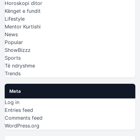
Horoskopi ditor
Kënget e fundit
Lifestyle
Mentor Kurtishi
News
Popular
ShowBizzz
Sports
Të ndryshme
Trends
Meta
Log in
Entries feed
Comments feed
WordPress.org