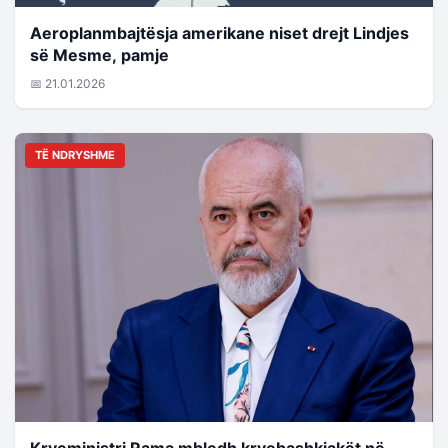
Aeroplanmbajtësja amerikane niset drejt Lindjes
së Mesme, pamje
📅 21.01.2026
TË NDRYSHME
Kryeministri Rama mbledh kryebashkiakët në