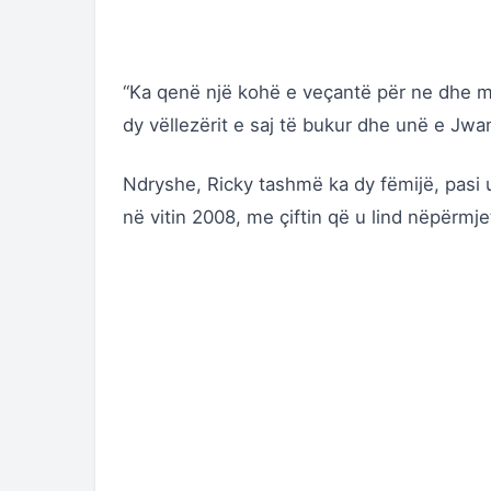
“Ka qenë një kohë e veçantë për ne dhe me
dy vëllezërit e saj të bukur dhe unë e Jwa
Ndryshe, Ricky tashmë ka dy fëmijë, pasi u
në vitin 2008, me çiftin që u lind nëpërmj