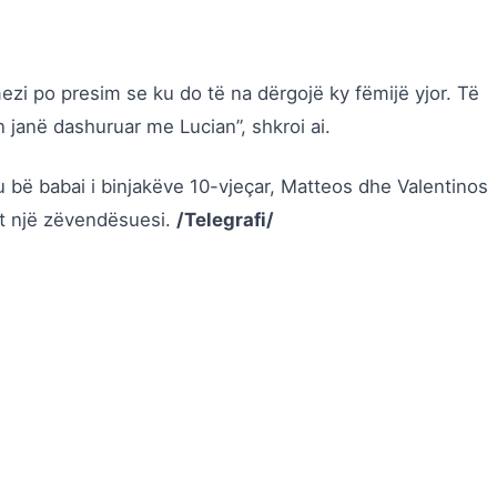
zi po presim se ku do të na dërgojë ky fëmijë yjor. Të
n janë dashuruar me Lucian”, shkroi ai.
 bë babai i binjakëve 10-vjeçar, Matteos dhe Valentinos
et një zëvendësuesi.
/Telegrafi/