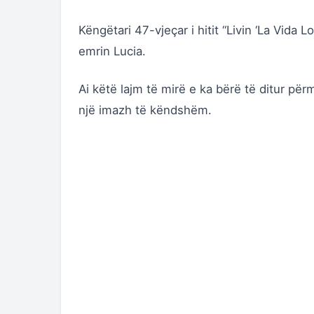
Këngëtari 47-vjeçar i hitit “Livin ‘La Vida 
emrin Lucia.
Ai këtë lajm të mirë e ka bërë të ditur pë
një imazh të këndshëm.