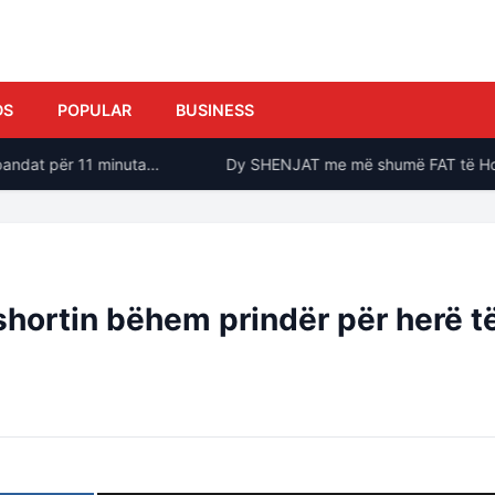
DS
POPULAR
BUSINESS
ndat për 11 minuta…
Dy SHENJAT me më shumë FAT të Horosko
hortin bëhem prindër për herë t