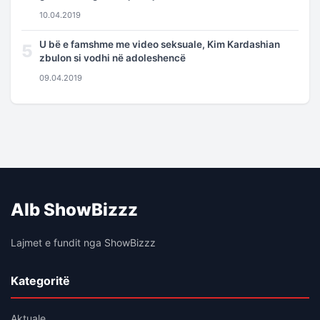
10.04.2019
U bë e famshme me video seksuale, Kim Kardashian
5
zbulon si vodhi në adoleshencë
09.04.2019
Alb ShowBizzz
Lajmet e fundit nga ShowBizzz
Kategoritë
Aktuale