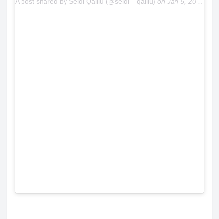
A post shared by Seldi Qalliu (@seldi__qalliu)
on
Jan 5, 2019 at 3:58am PST