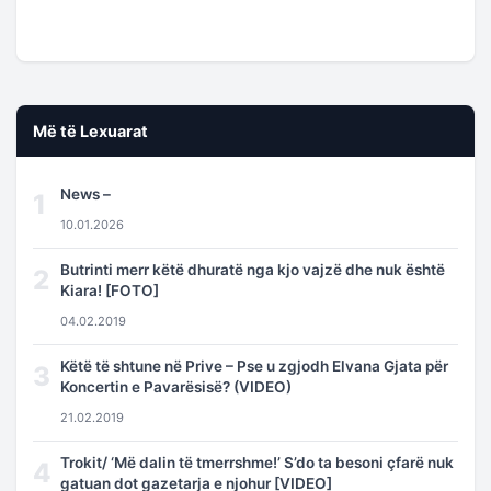
Më të Lexuarat
News –
1
10.01.2026
Butrinti merr këtë dhuratë nga kjo vajzë dhe nuk është
2
Kiara! [FOTO]
04.02.2019
Këtë të shtune në Prive – Pse u zgjodh Elvana Gjata për
3
Koncertin e Pavarësisë? (VIDEO)
21.02.2019
Trokit/ ‘Më dalin të tmerrshme!’ S’do ta besoni çfarë nuk
4
gatuan dot gazetarja e njohur [VIDEO]