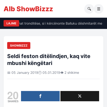
Alb ShowBizzz
🔍
☰
alin të dhënat tronditëse, si i kërcënonte Balluku dëshmitarët me kri
LAJME
SHOWBIZZZ
Seldi feston ditëlindjen, kaq vite
mbushi këngëtari
📅 05 January 2019
🕐 05.01.2019
👁 2 shikime
20
SHARES