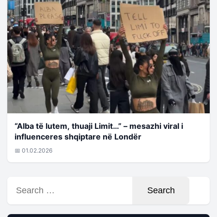
“Alba të lutem, thuaji Limit…” – mesazhi viral i
influenceres shqiptare në Londër
📅 01.02.2026
Search
for: