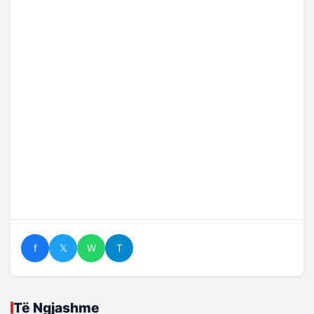
f
𝕏
W
T
Të Ngjashme