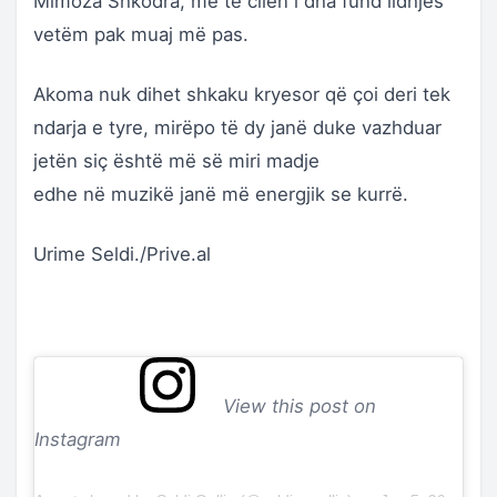
Mimoza Shkodra, me të cilën i dha fund lidhjes
vetëm pak muaj më pas.
Akoma nuk dihet shkaku kryesor që çoi deri tek
ndarja e tyre, mirëpo të dy janë duke vazhduar
jetën siç është më së miri madje
edhe në muzikë janë më energjik se kurrë.
Urime Seldi./Prive.al
View this post on
Instagram