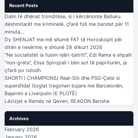
Recent Posts
Dalin të dhënat tronditëse, si i kërcënonte Balluku
dëshmitarët me kriminelë, çfarë foli me bandat për 11
minuta…
Dy SHENJAT me më shumë FAT të Horoskopit për
ditën e nesërme, e shtunë 28 shkurt 2026
“Ne socialistët ia fusim njëri-tjetrit!”, Edi Rama e shpalli
“non-grata”, Elisa Spiropali i bën sot të papriturën, ja
çfarë po ndodh
SHORTI I CHAMPIONS/ Real-Siti dhe PSG-Çelsi si
supersfida! Goglat tregohen bujare me Barcelonën,
Bajernin e Liverpulin (E PLOTË)
Lëvizjet e Ramës në Qeveri, REAGON Berisha
Archives
February 2026
January 2026