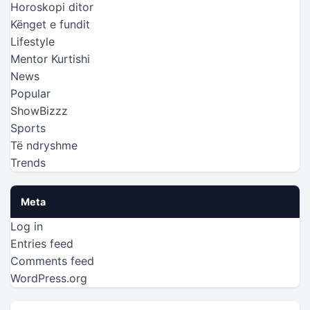
Horoskopi ditor
Kënget e fundit
Lifestyle
Mentor Kurtishi
News
Popular
ShowBizzz
Sports
Të ndryshme
Trends
Meta
Log in
Entries feed
Comments feed
WordPress.org