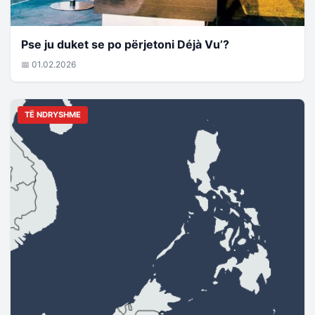
Pse ju duket se po përjetoni Déjà Vu’?
📅 01.02.2026
TË NDRYSHME