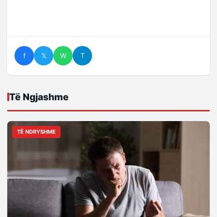
f
𝕏
W
T
Të Ngjashme
TË NDRYSHME