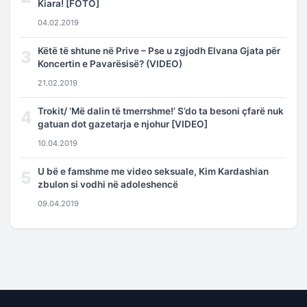
Kiara! [FOTO]
04.02.2019
Këtë të shtune në Prive – Pse u zgjodh Elvana Gjata për
3
Koncertin e Pavarësisë? (VIDEO)
21.02.2019
Trokit/ ‘Më dalin të tmerrshme!’ S’do ta besoni çfarë nuk
4
gatuan dot gazetarja e njohur [VIDEO]
10.04.2019
U bë e famshme me video seksuale, Kim Kardashian
5
zbulon si vodhi në adoleshencë
09.04.2019