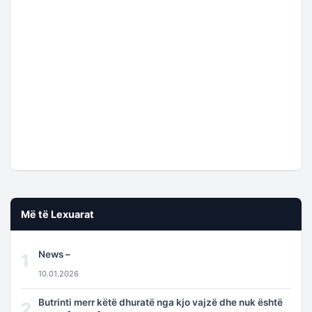
Më të Lexuarat
News –
1
10.01.2026
Butrinti merr këtë dhuratë nga kjo vajzë dhe nuk është
2