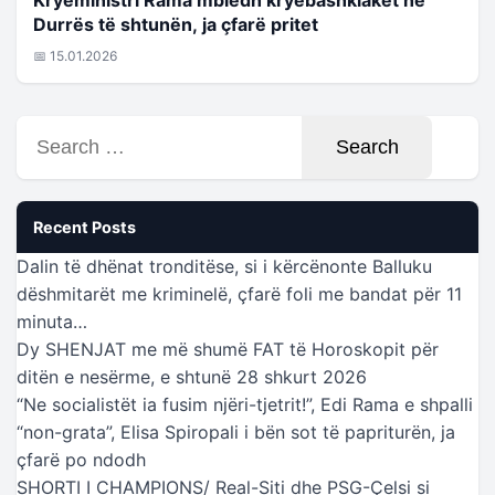
Durrës të shtunën, ja çfarë pritet
📅 15.01.2026
Search
for:
Recent Posts
Dalin të dhënat tronditëse, si i kërcënonte Balluku
dëshmitarët me kriminelë, çfarë foli me bandat për 11
minuta…
Dy SHENJAT me më shumë FAT të Horoskopit për
ditën e nesërme, e shtunë 28 shkurt 2026
“Ne socialistët ia fusim njëri-tjetrit!”, Edi Rama e shpalli
“non-grata”, Elisa Spiropali i bën sot të papriturën, ja
çfarë po ndodh
SHORTI I CHAMPIONS/ Real-Siti dhe PSG-Çelsi si