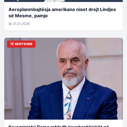
Aeroplanmbajtësja amerikane niset drejt Lindjes
së Mesme, pamje
📅 21.01.2026
TË NDRYSHME
Kryeministri Rama mbledh kryebashkiakët në