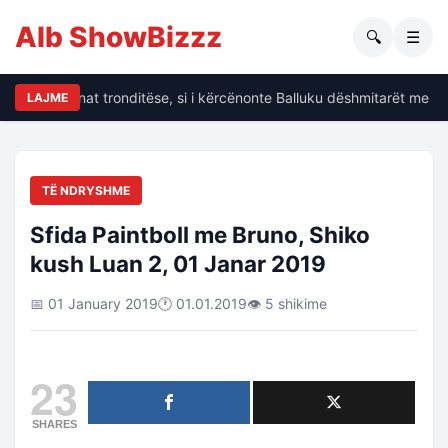
Alb ShowBizzz
🔍
☰
Dalin të dhënat tronditëse, si i kërcënonte Balluku dëshmitarët me kr
LAJME
TË NDRYSHME
Sfida Paintboll me Bruno, Shiko
kush Luan 2, 01 Janar 2019
📅 01 January 2019
🕐 01.01.2019
👁 5 shikime
23
SHARES