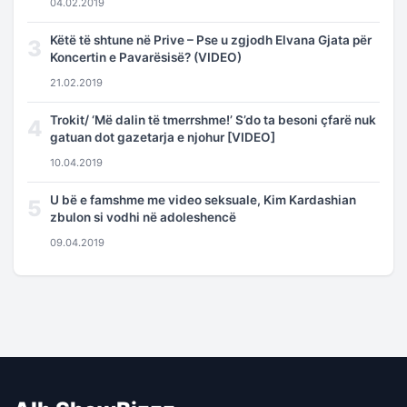
04.02.2019
Këtë të shtune në Prive – Pse u zgjodh Elvana Gjata për
3
Koncertin e Pavarësisë? (VIDEO)
21.02.2019
Trokit/ ‘Më dalin të tmerrshme!’ S’do ta besoni çfarë nuk
4
gatuan dot gazetarja e njohur [VIDEO]
10.04.2019
U bë e famshme me video seksuale, Kim Kardashian
5
zbulon si vodhi në adoleshencë
09.04.2019