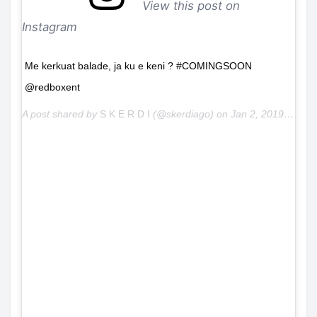
View this post on
Instagram
Me kerkuat balade, ja ku e keni ? #COMINGSOON
@redboxent
A post shared by
S K E R D I
(@skerdiago) on
Jan 2, 2019 at 9:18am PST