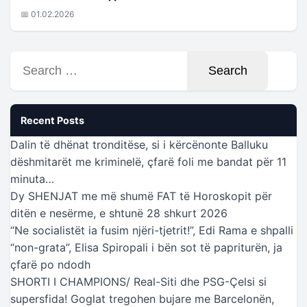
📅 01.02.2026
Search
for:
Recent Posts
Dalin të dhënat tronditëse, si i kërcënonte Balluku
dëshmitarët me kriminelë, çfarë foli me bandat për 11
minuta…
Dy SHENJAT me më shumë FAT të Horoskopit për
ditën e nesërme, e shtunë 28 shkurt 2026
“Ne socialistët ia fusim njëri-tjetrit!”, Edi Rama e shpalli
“non-grata”, Elisa Spiropali i bën sot të papriturën, ja
çfarë po ndodh
SHORTI I CHAMPIONS/ Real-Siti dhe PSG-Çelsi si
supersfida! Goglat tregohen bujare me Barcelonën,