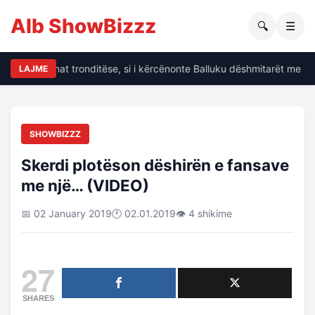
Alb ShowBizzz
🔍
☰
alin të dhënat tronditëse, si i kërcënonte Balluku dëshmitarët me kri
LAJME
SHOWBIZZZ
Skerdi plotëson dëshirën e fansave
me një… (VIDEO)
📅 02 January 2019
🕐 02.01.2019
👁 4 shikime
27
SHARES