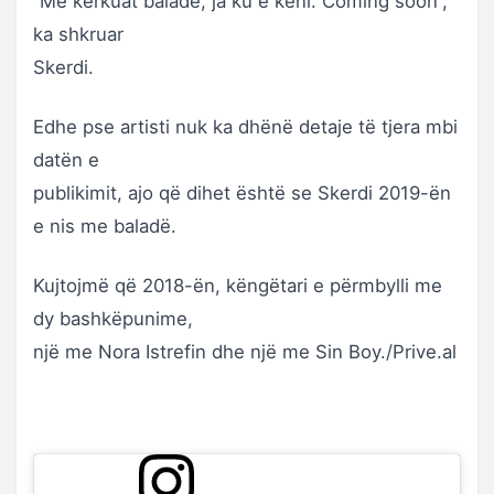
“Më kërkuat baladë, ja ku e keni. Coming soon”,
ka shkruar
Skerdi.
Edhe pse artisti nuk ka dhënë detaje të tjera mbi
datën e
publikimit, ajo që dihet është se Skerdi 2019-ën
e nis me baladë.
Kujtojmë që 2018-ën, këngëtari e përmbylli me
dy bashkëpunime,
një me Nora Istrefin dhe një me Sin Boy./Prive.al