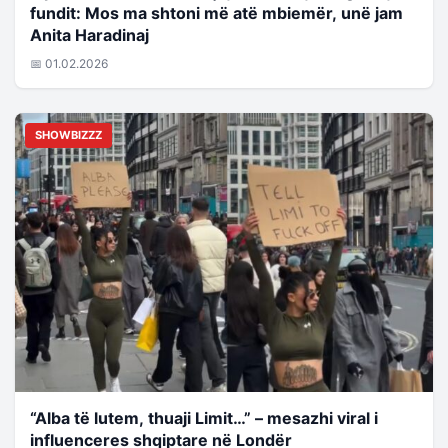
fundit: Mos ma shtoni më atë mbiemër, unë jam
Anita Haradinaj
📅 01.02.2026
SHOWBIZZZ
“Alba të lutem, thuaji Limit…” – mesazhi viral i
influenceres shqiptare në Londër