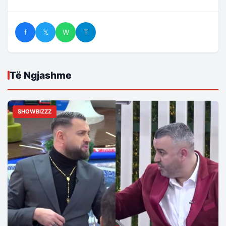
f
𝕏
W
T
Të Ngjashme
SHOWBIZZZ