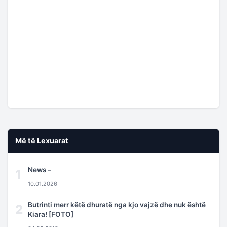
Më të Lexuarat
News –
1
10.01.2026
Butrinti merr këtë dhuratë nga kjo vajzë dhe nuk është
2
Kiara! [FOTO]