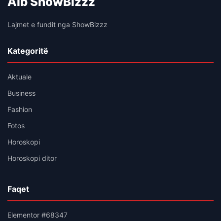
Alb ShowBizzz
Lajmet e fundit nga ShowBizzz
Kategoritë
Aktuale
Business
Fashion
Fotos
Horoskopi
Horoskopi ditor
Faqet
Elementor #68347