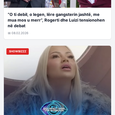
“O ti debil, o legen, lëre gangsterin jashtë, me
mua mos u merr”, Rogerti dhe Luizi tensionohen
në debat
📅 08.02.2026
SHOWBIZZZ