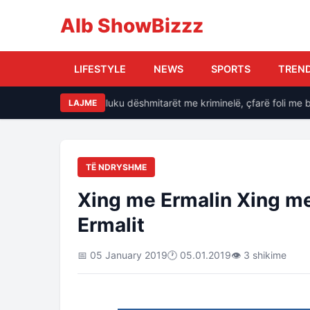
Alb ShowBizzz
LIFESTYLE
NEWS
SPORTS
TREN
e, si i kërcënonte Balluku dëshmitarët me kriminelë, çfarë foli me ba
LAJME
TË NDRYSHME
Xing me Ermalin Xing me
Ermalit
📅 05 January 2019
🕐 05.01.2019
👁 3 shikime