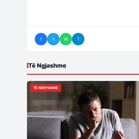
f
𝕏
W
T
Të Ngjashme
TË NDRYSHME