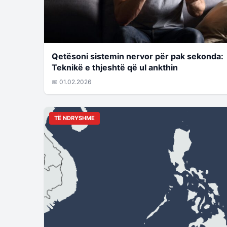
Qetësoni sistemin nervor për pak sekonda:
Teknikë e thjeshtë që ul ankthin
📅 01.02.2026
TË NDRYSHME