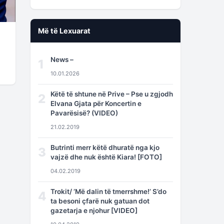
Më të Lexuarat
News –
1
10.01.2026
Këtë të shtune në Prive – Pse u zgjodh
2
Elvana Gjata për Koncertin e
Pavarësisë? (VIDEO)
21.02.2019
Butrinti merr këtë dhuratë nga kjo
3
vajzë dhe nuk është Kiara! [FOTO]
04.02.2019
Trokit/ ‘Më dalin të tmerrshme!’ S’do
4
ta besoni çfarë nuk gatuan dot
gazetarja e njohur [VIDEO]