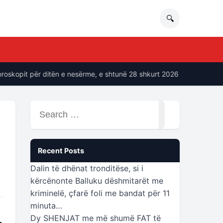
🔍
pit për ditën e nesërme, e shtunë 28 shkurt 2026
“Ne soci
Search
for:
Recent Posts
Dalin të dhënat tronditëse, si i
kërcënonte Balluku dëshmitarët me
kriminelë, çfarë foli me bandat për 11
minuta…
Dy SHENJAT me më shumë FAT të