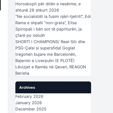
Horoskopit për ditën e nesërme, e
shtunë 28 shkurt 2026
“Ne socialistët ia fusim njëri-tjetrit!”, Edi
Rama e shpalli “non-grata”, Elisa
Spiropali i bën sot të papriturën, ja
çfarë po ndodh
SHORTI I CHAMPIONS/ Real-Siti dhe
PSG-Çelsi si supersfida! Goglat
tregohen bujare me Barcelonën,
Bajernin e Liverpulin (E PLOTË)
Lëvizjet e Ramës në Qeveri, REAGON
Berisha
Archives
February 2026
January 2026
December 2025