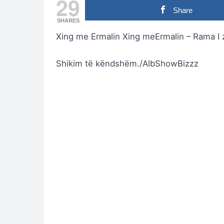
29
Share
SHARES
Xing me Ermalin Xing meErmalin – Rama I 
Shikim të këndshëm./AlbShowBizzz