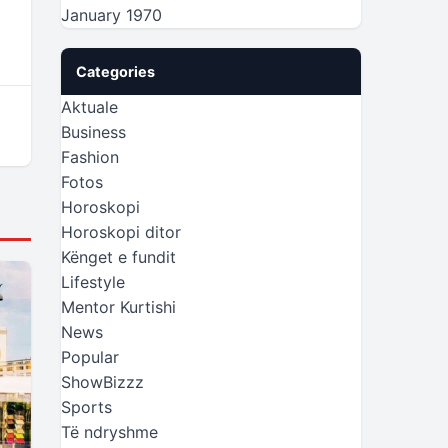
January 1970
Categories
Aktuale
Business
Fashion
Fotos
Horoskopi
Horoskopi ditor
Kënget e fundit
Lifestyle
Mentor Kurtishi
News
Popular
ShowBizzz
Sports
Të ndryshme