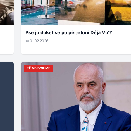
Pse ju duket se po përjetoni Déjà Vu’?
📅 01.02.2026
TË NDRYSHME