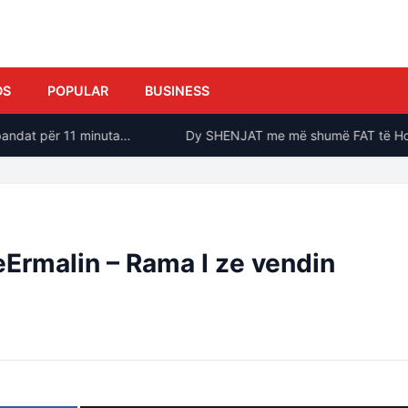
DS
POPULAR
BUSINESS
ndat për 11 minuta…
Dy SHENJAT me më shumë FAT të Horosko
Ermalin – Rama I ze vendin