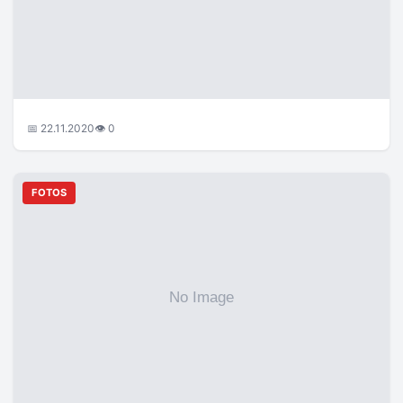
📅 22.11.2020
👁 0
FOTOS