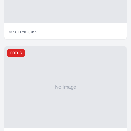
📅 26.11.2020
👁 2
FOTOS