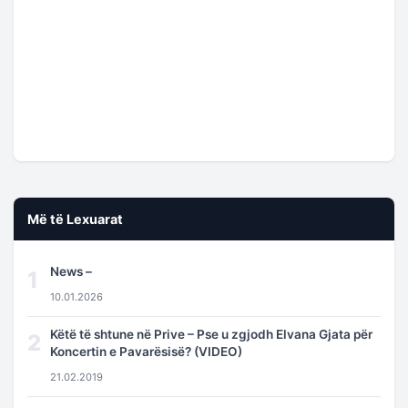
Më të Lexuarat
News –
1
10.01.2026
Këtë të shtune në Prive – Pse u zgjodh Elvana Gjata për
2
Koncertin e Pavarësisë? (VIDEO)
21.02.2019