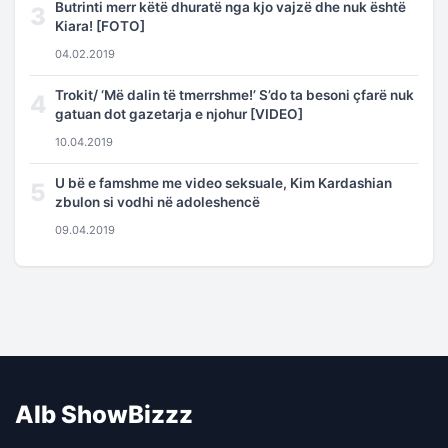
Butrinti merr këtë dhuratë nga kjo vajzë dhe nuk është
3
Kiara! [FOTO]
04.02.2019
Trokit/ ‘Më dalin të tmerrshme!’ S’do ta besoni çfarë nuk
4
gatuan dot gazetarja e njohur [VIDEO]
10.04.2019
U bë e famshme me video seksuale, Kim Kardashian
5
zbulon si vodhi në adoleshencë
09.04.2019
Alb ShowBizzz