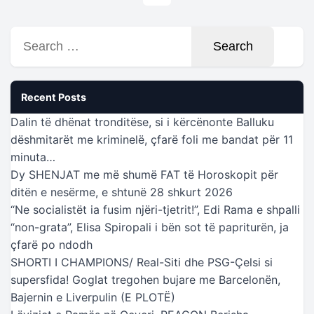
Search
for:
Recent Posts
Dalin të dhënat tronditëse, si i kërcënonte Balluku
dëshmitarët me kriminelë, çfarë foli me bandat për 11
minuta…
Dy SHENJAT me më shumë FAT të Horoskopit për
ditën e nesërme, e shtunë 28 shkurt 2026
“Ne socialistët ia fusim njëri-tjetrit!”, Edi Rama e shpalli
“non-grata”, Elisa Spiropali i bën sot të papriturën, ja
çfarë po ndodh
SHORTI I CHAMPIONS/ Real-Siti dhe PSG-Çelsi si
supersfida! Goglat tregohen bujare me Barcelonën,
Bajernin e Liverpulin (E PLOTË)