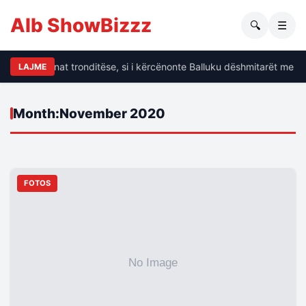
Alb ShowBizzz
🔍
☰
Dalin të dhënat tronditëse, si i kërcënonte Balluku dëshmitarët me kr
LAJME
Month:
November 2020
FOTOS