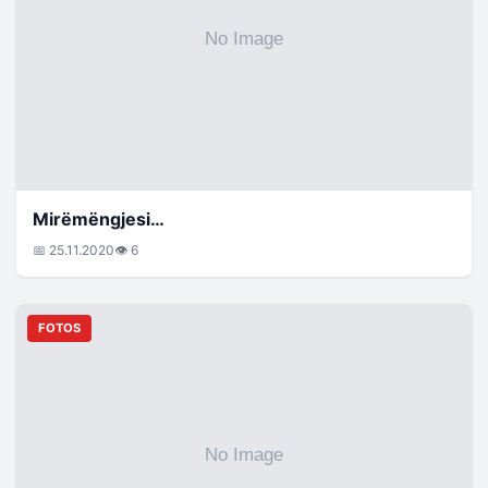
Mirëmëngjesi…
📅 25.11.2020
👁 6
FOTOS