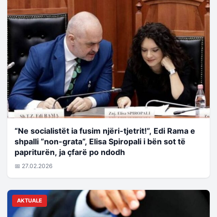
“Ne socialistët ia fusim njëri-tjetrit!”, Edi Rama e
shpalli “non-grata”, Elisa Spiropali i bën sot të
papriturën, ja çfarë po ndodh
📅 27.02.2026
AKTUALE