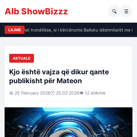
Alb ShowBizzz
🔍
☰
alin të dhënat tronditëse, si i kërcënonte Balluku dëshmitarët me kri
LAJME
AKTUALE
Kjo është vajza që dikur qante
publikisht për Mateon
📅 25 February 2026
🕐 25.02.2026
👁 12 shikime