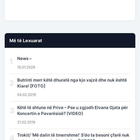
Më të Lexuarat
News –
1
10.01.2026
Butrinti merr këtë dhuratë nga kjo vajzë dhe nuk është
2
Kiara! [FOTO]
04.02.2019
Këtë të shtune në Prive – Pse u zgjodh Elvana Gjata për
3
Koncertin e Pavarësisë? (VIDEO)
21.02.2019
Trokit/ ‘Më dalin të tmerrshme!’ S’do ta besoni çfarë nuk
4