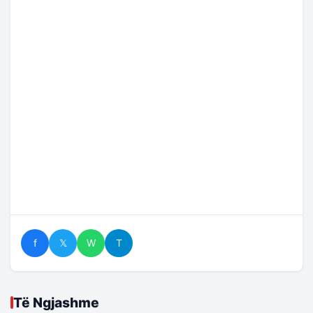
f
𝕏
W
T
Të Ngjashme