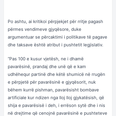
Po ashtu, ai kritikoi përpjekjet për rritje pagash
përmes vendimeve gjyqësore, duke
argumentuar se përcaktimi i politikave të pagave
dhe taksave është atribut i pushtetit legjislativ.
“Pas 100 e kusur vjetësh, ne i dhamë
pavarësinë, prandaj dhe unë që e kam
udhëhequr partinë dhe këtë shumicë në rrugën
e përpjetë për pavarësinë e gjyqësorit, nuk
bëhem kurrë pishman, pavarësisht bombave
artificiale kur ndizen nga lloj lloj gjykatësish, që
shija e pavarësisë i deh, i errëson sytë dhe i nis
në drejtime që cenojnë pavarësinë e pushteteve