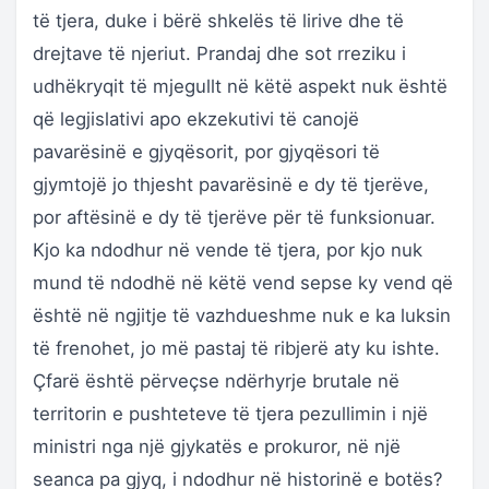
të tjera, duke i bërë shkelës të lirive dhe të
drejtave të njeriut. Prandaj dhe sot rreziku i
udhëkryqit të mjegullt në këtë aspekt nuk është
që legjislativi apo ekzekutivi të canojë
pavarësinë e gjyqësorit, por gjyqësori të
gjymtojë jo thjesht pavarësinë e dy të tjerëve,
por aftësinë e dy të tjerëve për të funksionuar.
Kjo ka ndodhur në vende të tjera, por kjo nuk
mund të ndodhë në këtë vend sepse ky vend që
është në ngjitje të vazhdueshme nuk e ka luksin
të frenohet, jo më pastaj të ribjerë aty ku ishte.
Çfarë është përveçse ndërhyrje brutale në
territorin e pushteteve të tjera pezullimin i një
ministri nga një gjykatës e prokuror, në një
seanca pa gjyq, i ndodhur në historinë e botës?