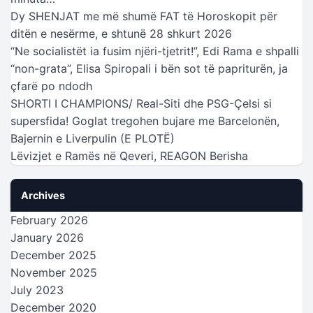
Dy SHENJAT me më shumë FAT të Horoskopit për
ditën e nesërme, e shtunë 28 shkurt 2026
“Ne socialistët ia fusim njëri-tjetrit!”, Edi Rama e shpalli
“non-grata”, Elisa Spiropali i bën sot të papriturën, ja
çfarë po ndodh
SHORTI I CHAMPIONS/ Real-Siti dhe PSG-Çelsi si
supersfida! Goglat tregohen bujare me Barcelonën,
Bajernin e Liverpulin (E PLOTË)
Lëvizjet e Ramës në Qeveri, REAGON Berisha
Archives
February 2026
January 2026
December 2025
November 2025
July 2023
December 2020