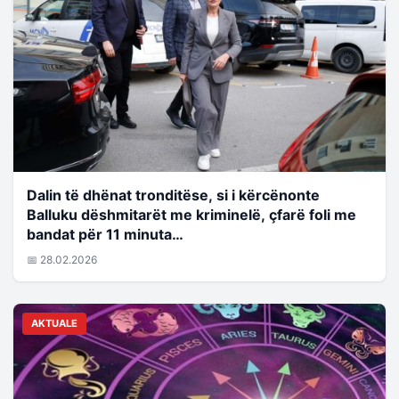
Dalin të dhënat tronditëse, si i kërcënonte
Balluku dëshmitarët me kriminelë, çfarë foli me
bandat për 11 minuta…
📅 28.02.2026
AKTUALE