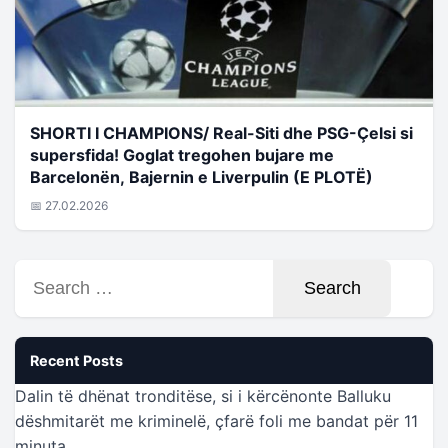
SHORTI I CHAMPIONS/ Real-Siti dhe PSG-Çelsi si
supersfida! Goglat tregohen bujare me
Barcelonën, Bajernin e Liverpulin (E PLOTË)
📅 27.02.2026
Search
for:
Recent Posts
Dalin të dhënat tronditëse, si i kërcënonte Balluku
dëshmitarët me kriminelë, çfarë foli me bandat për 11
minuta…