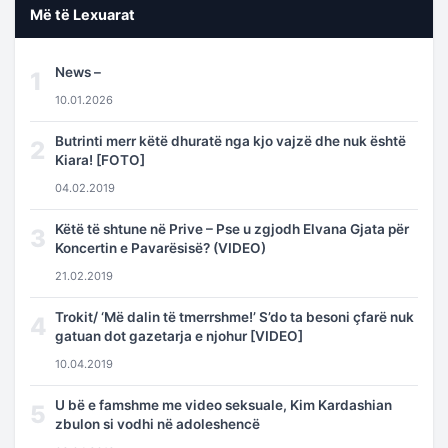
Më të Lexuarat
News –
1
10.01.2026
Butrinti merr këtë dhuratë nga kjo vajzë dhe nuk është
2
Kiara! [FOTO]
04.02.2019
Këtë të shtune në Prive – Pse u zgjodh Elvana Gjata për
3
Koncertin e Pavarësisë? (VIDEO)
21.02.2019
Trokit/ ‘Më dalin të tmerrshme!’ S’do ta besoni çfarë nuk
4
gatuan dot gazetarja e njohur [VIDEO]
10.04.2019
U bë e famshme me video seksuale, Kim Kardashian
5
zbulon si vodhi në adoleshencë