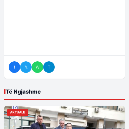
f
𝕏
W
T
Të Ngjashme
AKTUALE