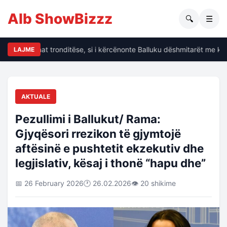
Alb ShowBizzz
🔍
☰
alin të dhënat tronditëse, si i kërcënonte Balluku dëshmitarët me kri
LAJME
AKTUALE
Pezullimi i Ballukut/ Rama:
Gjyqësori rrezikon të gjymtojë
aftësinë e pushtetit ekzekutiv dhe
legjislativ, kësaj i thonë “hapu dhe”
📅 26 February 2026
🕐 26.02.2026
👁 20 shikime