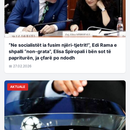
“Ne socialistët ia fusim njëri-tjetrit!”, Edi Rama e
shpalli “non-grata”, Elisa Spiropali i bën sot të
papriturën, ja çfarë po ndodh
📅 27.02.2026
AKTUALE