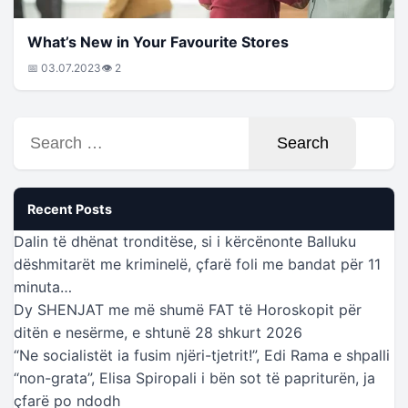
What’s New in Your Favourite Stores
📅 03.07.2023
👁 2
Search
for:
Recent Posts
Dalin të dhënat tronditëse, si i kërcënonte Balluku
dëshmitarët me kriminelë, çfarë foli me bandat për 11
minuta…
Dy SHENJAT me më shumë FAT të Horoskopit për
ditën e nesërme, e shtunë 28 shkurt 2026
“Ne socialistët ia fusim njëri-tjetrit!”, Edi Rama e shpalli
“non-grata”, Elisa Spiropali i bën sot të papriturën, ja
çfarë po ndodh