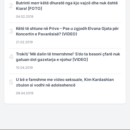
Butrinti merr këtë dhuratë nga kjo vajzë dhe nuk është
2
Kiara! [FOTO]
04.02.2019
Këtë të shtune në Prive – Pse u zgjodh Elvana Gjata për
3
Koncertin e Pavarësisë? (VIDEO)
21.02.2019
Trokit/ ‘Më dalin të tmerrshme!’ S’do ta besoni çfarë nuk
4
gatuan dot gazetarja e njohur [VIDEO]
10.04.2019
U bë e famshme me video seksuale, Kim Kardashian
5
zbulon si vodhi në adoleshencë
09.04.2019