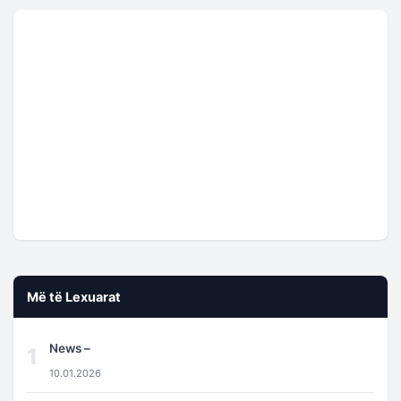
Më të Lexuarat
News –
1
10.01.2026