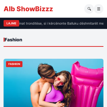
Alb ShowBizzz
🔍
☰
Dalin të dhënat tronditëse, si i kërcënonte Balluku dëshmitarët me k
LAJME
Fashion
FASHION