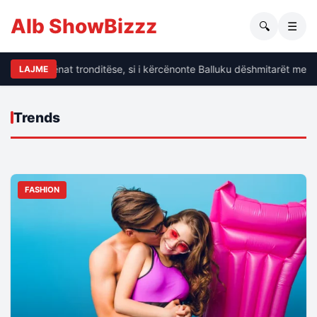
Alb ShowBizzz
🔍
☰
Dalin të dhënat tronditëse, si i kërcënonte Balluku dëshmitarët me k
LAJME
Trends
FASHION