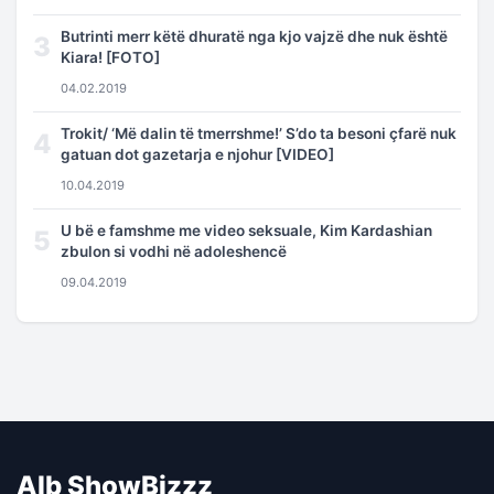
Butrinti merr këtë dhuratë nga kjo vajzë dhe nuk është
3
Kiara! [FOTO]
04.02.2019
Trokit/ ‘Më dalin të tmerrshme!’ S’do ta besoni çfarë nuk
4
gatuan dot gazetarja e njohur [VIDEO]
10.04.2019
U bë e famshme me video seksuale, Kim Kardashian
5
zbulon si vodhi në adoleshencë
09.04.2019
Alb ShowBizzz