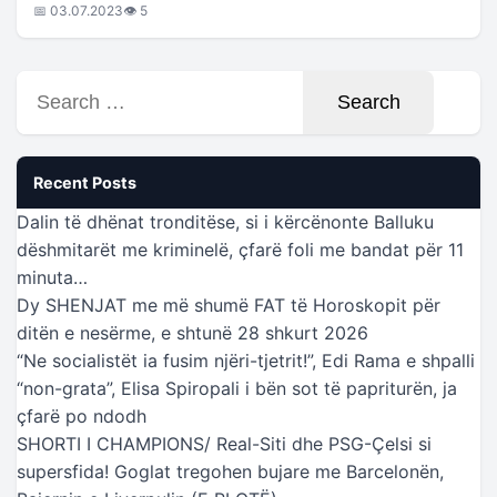
📅 03.07.2023
👁 5
Search
for:
Recent Posts
Dalin të dhënat tronditëse, si i kërcënonte Balluku
dëshmitarët me kriminelë, çfarë foli me bandat për 11
minuta…
Dy SHENJAT me më shumë FAT të Horoskopit për
ditën e nesërme, e shtunë 28 shkurt 2026
“Ne socialistët ia fusim njëri-tjetrit!”, Edi Rama e shpalli
“non-grata”, Elisa Spiropali i bën sot të papriturën, ja
çfarë po ndodh
SHORTI I CHAMPIONS/ Real-Siti dhe PSG-Çelsi si
supersfida! Goglat tregohen bujare me Barcelonën,