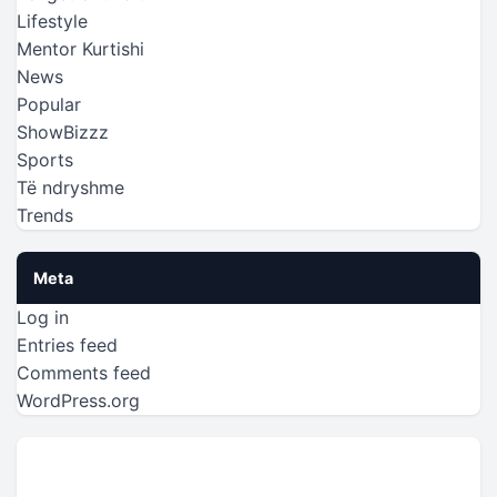
Lifestyle
Mentor Kurtishi
News
Popular
ShowBizzz
Sports
Të ndryshme
Trends
Meta
Log in
Entries feed
Comments feed
WordPress.org