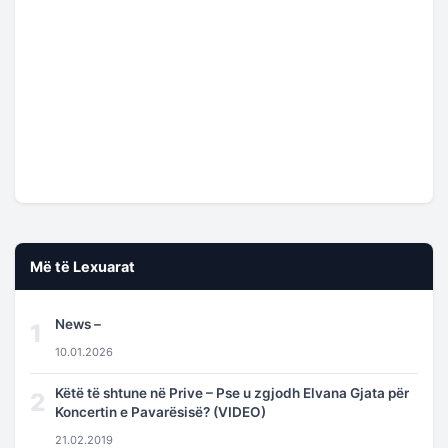
Më të Lexuarat
News –
1
10.01.2026
Këtë të shtune në Prive – Pse u zgjodh Elvana Gjata për
2
Koncertin e Pavarësisë? (VIDEO)
21.02.2019