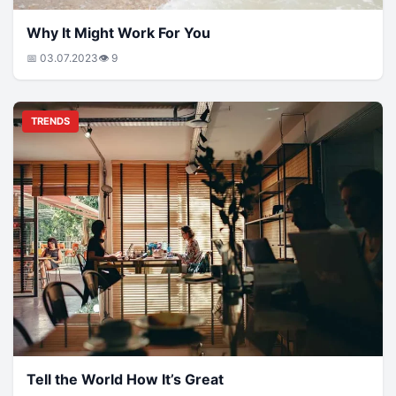
Why It Might Work For You
📅 03.07.2023
👁 9
TRENDS
Tell the World How It’s Great